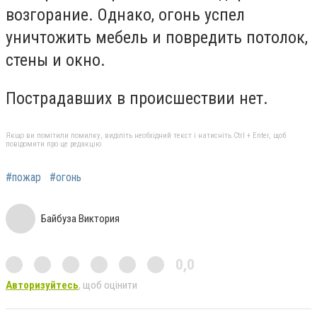
возгорание. Однако, огонь успел
уничтожить мебель и повредить потолок,
стены и окно.
Пострадавших в происшествии нет.
Якщо ви помітили помилку, виділіть необхідний текст і натисніть Ctrl + Enter, щоб
повідомити про це редакцію
#пожар
#огонь
Байбуза Виктория
0,0
Авторизуйтесь
, щоб оцінити