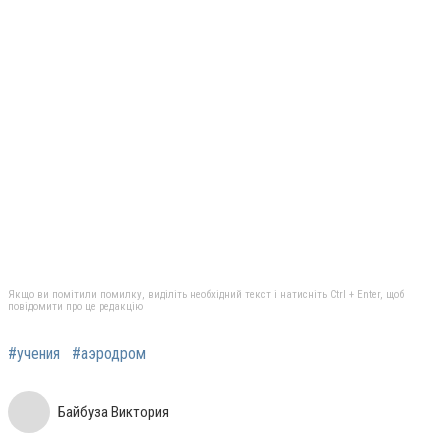
Якщо ви помітили помилку, виділіть необхідний текст і натисніть Ctrl + Enter, щоб
повідомити про це редакцію
#учения
#аэродром
Байбуза Виктория