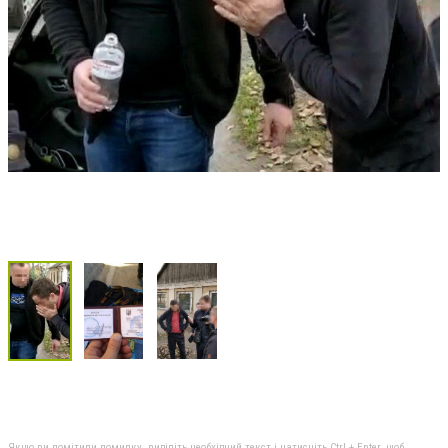
Якщо ви помітили помилку, виділіть необхідний текст і натисніть Ctrl + Enter, щоб