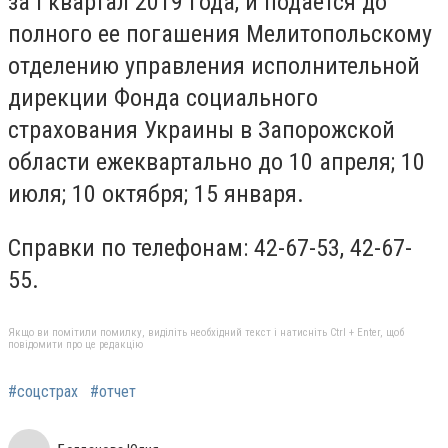
за I квартал 2019 года, и подается до
полного ее погашения Мелитопольскому
отделению управления исполнительной
дирекции Фонда социального
страхования Украины в Запорожской
области ежеквартально до 10 апреля; 10
июля; 10 октября; 15 января.
Справки по телефонам: 42-67-53, 42-67-
55.
Якщо ви помітили помилку, виділіть необхідний текст і натисніть Ctrl + Enter, щоб
повідомити про це редакцію
#соцстрах
#отчет