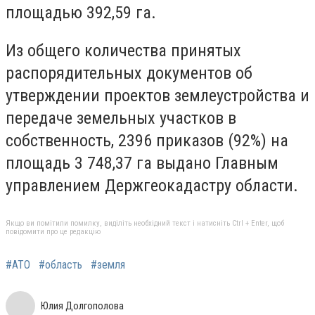
площадью 392,59 га.
Из общего количества принятых
распорядительных документов об
утверждении проектов землеустройства и
передаче земельных участков в
собственность, 2396 приказов (92%) на
площадь 3 748,37 га выдано Главным
управлением Держгеокадастру области.
Якщо ви помітили помилку, виділіть необхідний текст і натисніть Ctrl + Enter, щоб
повідомити про це редакцію
#АТО
#область
#земля
Юлия Долгополова