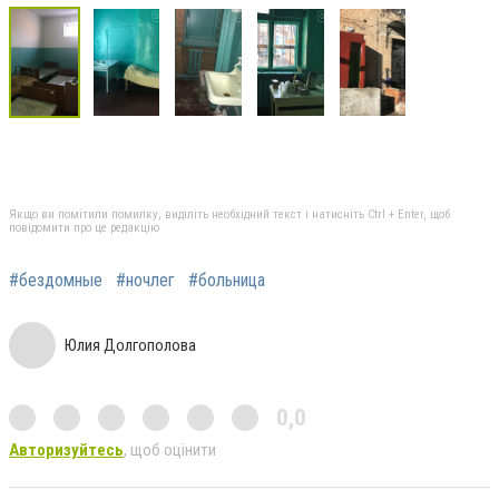
Якщо ви помітили помилку, виділіть необхідний текст і натисніть Ctrl + Enter, щоб
повідомити про це редакцію
#бездомные
#ночлег
#больница
Юлия Долгополова
0,0
Авторизуйтесь
, щоб оцінити