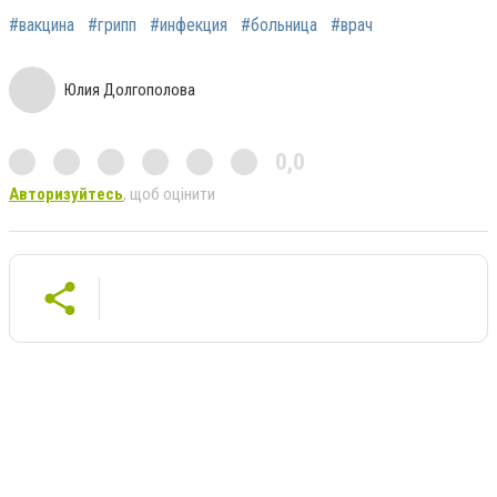
#вакцина
#грипп
#инфекция
#больница
#врач
Юлия Долгополова
0,0
Авторизуйтесь
, щоб оцінити