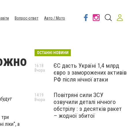
звіти
Вопрос-ответ
Авто / Мото
ОСТАННІ НОВИНИ
можно
ЄС дасть Україні 1,4 млрд
16:18
Вчора
євро з заморожених активів
РФ після нічної атаки
Повітряні сили ЗСУ
14:19
 будут
Вчора
озвучили деталі нічного
обстрілу : з десятків ракет
– жодної збитої
 три
 ліки", а