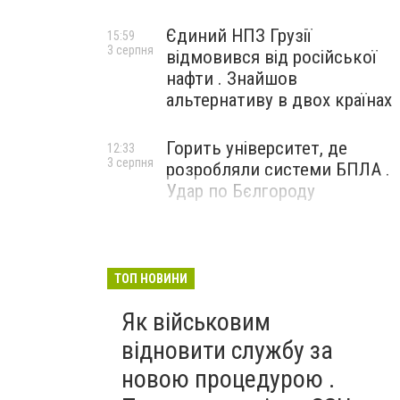
Єдиний НПЗ Грузії
15:59
3 серпня
відмовився від російської
нафти . Знайшов
альтернативу в двох країнах
Горить університет, де
12:33
3 серпня
розробляли системи БПЛА .
Удар по Бєлгороду
ТОП НОВИНИ
Як військовим
відновити службу за
новою процедурою .