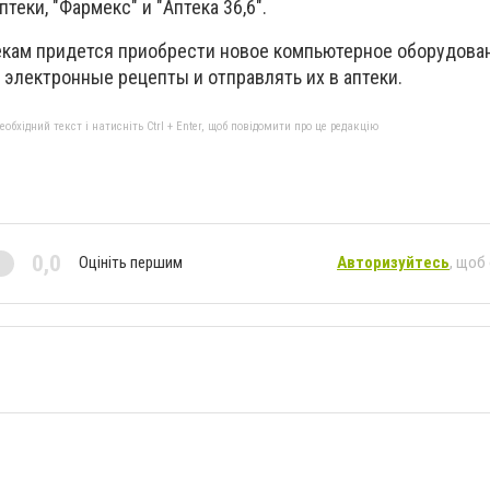
теки, "Фармекс" и "Аптека 36,6".
екам придется приобрести новое компьютерное оборудовани
 электронные рецепты и отправлять их в аптеки.
бхідний текст і натисніть Ctrl + Enter, щоб повідомити про це редакцію
0,0
Оцініть першим
Авторизуйтесь
, щоб