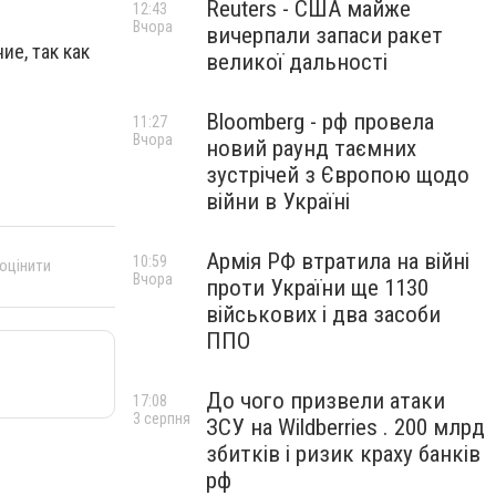
Reuters - США майже
12:43
Вчора
вичерпали запаси ракет
е, так как
великої дальності
Bloomberg - рф провела
11:27
Вчора
новий раунд таємних
зустрічей з Європою щодо
війни в Україні
Армія РФ втратила на війні
10:59
 оцінити
Вчора
проти України ще 1130
військових і два засоби
ППО
До чого призвели атаки
17:08
3 серпня
ЗСУ на Wildberries . 200 млрд
збитків і ризик краху банків
рф