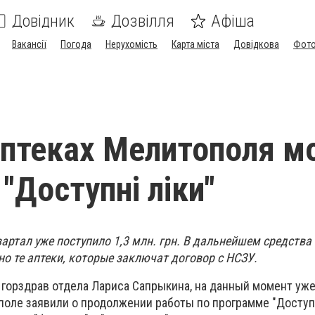
Довідник
Дозвілля
Афіша
Вакансії
Погода
Нерухомість
Карта міста
Довідкова
Фото
аптеках Мелитополя 
"Доступні ліки"
вартал уже поступило 1,3 млн. грн. В дальнейшем средства
о те аптеки, которые заключат договор с НСЗУ.
 горздрав отдела Лариса Сапрыкина, на данный момент уже
оле заявили о продолжении работы по программе "Доступні