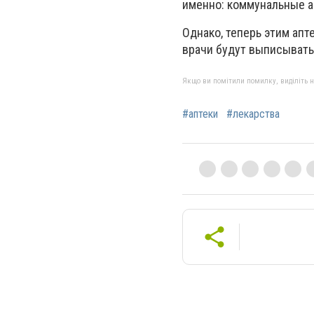
именно:
коммунальные ап
Однако, теперь этим апт
врачи будут выписывать
Якщо ви помітили помилку, виділіть нео
#аптеки
#лекарства