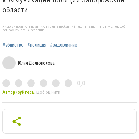
коммуникации полиции Запорожской
области.
Якщо ви помітили помилку, виділіть необхідний текст і натисніть Ctrl + Enter, щоб
повідомити про це редакцію
#убийство
#полиция
#задержание
Юлия Долгополова
0,0
Авторизуйтесь
, щоб оцінити