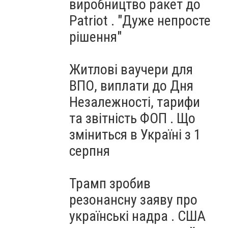
виробництво ракет до
Patriot . "Дуже непросте
рішення"
Житлові ваучери для
ВПО, виплати до Дня
Незалежності, тарифи
та звітність ФОП . Що
зміниться в Україні з 1
серпня
Трамп зробив
резонансну заяву про
українські надра . США