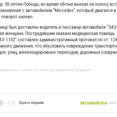
. 50-летия Победы, во время обгона выехал на полосу вс
лкновение с автомобилем "Mercedes", который двигался в
 поворот налево.
ницу был доставлен водитель и пассажир автомобиля "ЗАЗ-
яя женщина. Пострадавшим оказана медицинская помощь.
АЗ-1102" составлен административный протокол по ст. 12
жного движения, что обусловить повреждение транспортн
орог, улиц, железнодорожных переездов, дорожных сооруж
бхідний текст і натисніть Ctrl + Enter, щоб повідомити про це редакцію
0,0
Оцініть першим
Авторизуйтесь
, щоб