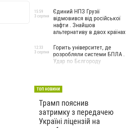
Єдиний НПЗ Грузії
15:59
3 серпня
відмовився від російської
нафти . Знайшов
альтернативу в двох країнах
Горить університет, де
12:33
3 серпня
розробляли системи БПЛА .
Удар по Бєлгороду
ТОП НОВИНИ
Трамп пояснив
затримку з передачею
Україні ліцензій на