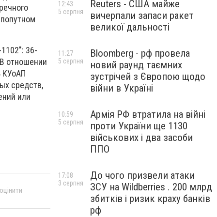
Reuters - США майже
12:43
тречного
5 серпня
вичерпали запаси ракет
 попутном
великої дальності
1102": 36-
Bloomberg - рф провела
11:27
 В отношении
5 серпня
новий раунд таємних
4 КУоАП
зустрічей з Європою щодо
ых средств,
війни в Україні
ений или
Армія РФ втратила на війні
10:59
5 серпня
проти України ще 1130
військових і два засоби
ППО
До чого призвели атаки
17:08
3 серпня
ЗСУ на Wildberries . 200 млрд
 оцінити
збитків і ризик краху банків
рф