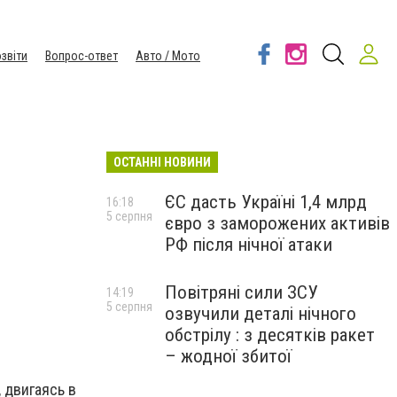
звіти
Вопрос-ответ
Авто / Мото
ОСТАННІ НОВИНИ
ЄС дасть Україні 1,4 млрд
16:18
5 серпня
євро з заморожених активів
РФ після нічної атаки
Повітряні сили ЗСУ
14:19
5 серпня
озвучили деталі нічного
обстрілу : з десятків ракет
– жодної збитої
 двигаясь в