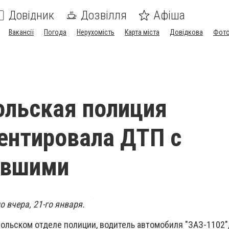
Довідник
Дозвілля
Афіша
Вакансії
Погода
Нерухомість
Карта міста
Довідкова
Фото
льская полиция
ентировала ДТП с
авшими
 вчера, 21-го января.
ольском отделе полиции, водитель автомобиля "ЗАЗ-1102",