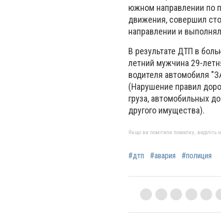
южном направлении по пр
движения, совершил сто
направлении и выполнял
В результате ДТП в боль
летний мужчина 29-летн
водителя автомобиля "З
(Нарушение правил доро
груза, автомобильных д
другого имущества).
Якщо ви помітили помилку, виділіть нео
#дтп
#авария
#полиция