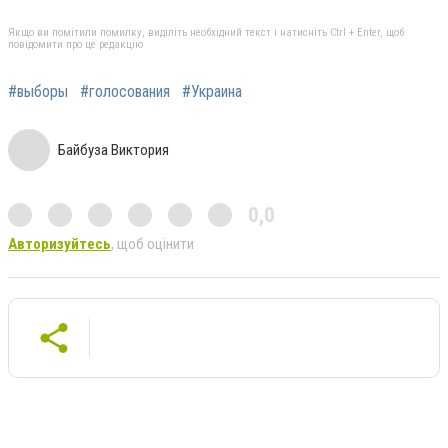
Якщо ви помітили помилку, виділіть необхідний текст і натисніть Ctrl + Enter, щоб
повідомити про це редакцію
#выборы
#голосования
#Украина
Байбуза Виктория
0,0
Авторизуйтесь
, щоб оцінити