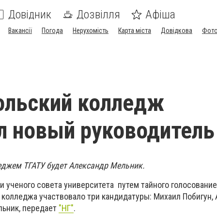
Довідник
Дозвілля
Афіша
Вакансії
Погода
Нерухомість
Карта міста
Довідкова
Фото
ольский колледж
л новый руководитель
еджем ТГАТУ будет Александр Мельник.
и ученого совета университета путем тайного голосование
 колледжа участвовало три кандидатуры: Михаил Побигун, 
льник, передает
"НГ"
.