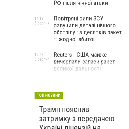
РФ після нічної атаки
Повітряні сили ЗСУ
14:19
5 серпня
озвучили деталі нічного
обстрілу : з десятків ракет
– жодної збитої
Reuters - США майже
12:43
5 серпня
вичерпали запаси ракет
великої дальності
ТОП НОВИНИ
Трамп пояснив
затримку з передачею
Україні ліцензій на