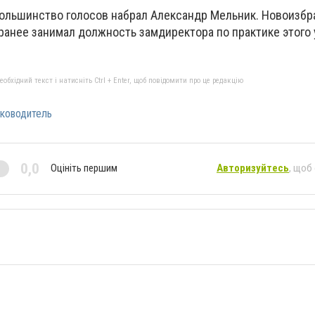
большинство голосов набрал Александр Мельник. Новоизб
ранее занимал должность замдиректора по практике этого 
бхідний текст і натисніть Ctrl + Enter, щоб повідомити про це редакцію
ководитель
0,0
Оцініть першим
Авторизуйтесь
, щоб