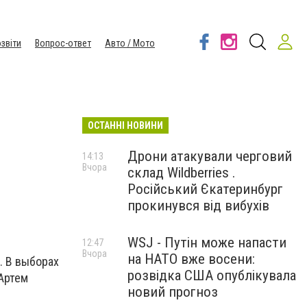
звіти
Вопрос-ответ
Авто / Мото
ОСТАННІ НОВИНИ
Дрони атакували черговий
14:13
Вчора
склад Wildberries .
Російський Єкатеринбург
прокинувся від вибухів
WSJ - Путін може напасти
12:47
Вчора
на НАТО вже восени:
. В выборах
розвідка США опублікувала
Артем
новий прогноз