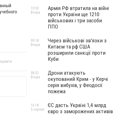
ранный
Армія РФ втратила на війні
10:50
учебного
Вчора
проти України ще 1210
військових і три засоби
ППО
Через військові зв'язки з
09:18
Вчора
Китаєм та рф США
розширили санкції проти
Куби
 оцінити
Дрони атакують
08:52
Вчора
окупований Крим - у Керчі
серія вибухів, у Феодосії
пожежа
ЄС дасть Україні 1,4 млрд
16:18
5 серпня
євро з заморожених активів