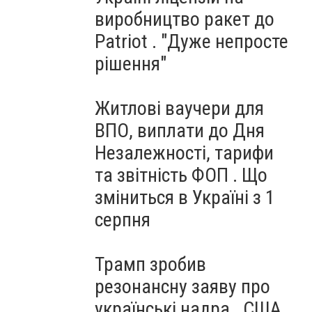
виробництво ракет до
Patriot . "Дуже непросте
рішення"
Житлові ваучери для
ВПО, виплати до Дня
Незалежності, тарифи
та звітність ФОП . Що
зміниться в Україні з 1
серпня
Трамп зробив
резонансну заяву про
українські надра . США