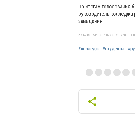
По итогам голосования 
руководитель колледжа 
заведения.
Якщо ви помітили помилку, виділіть нео
#колледж
#студенты
#ру