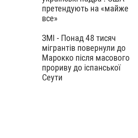
претендують на «майже
все»
ЗМІ - Понад 48 тисяч
мігрантів повернули до
Марокко після масового
прориву до іспанської
Сеути