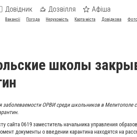
Довідник
Дозвілля
Афіша
Вакансії
Погода
Нерухомість
Карта міста
Довідкова
Фото
ольские школы закры
тин
я заболеваемости ОРВИ среди школьников в Мелитополе с
арантин.
сту сайта 0619 заместитель
начальника управления образо
омент документы о введении карантина находятся на расс