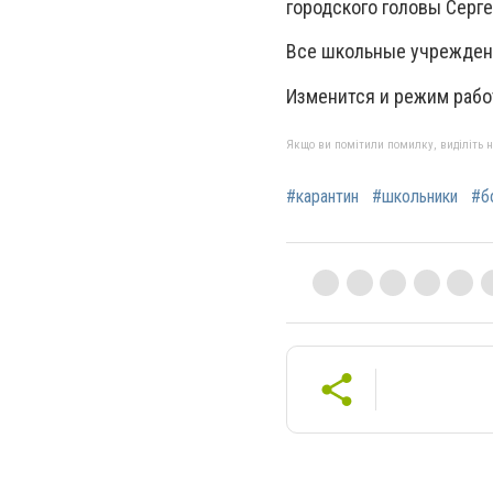
городского головы Серге
Все школьные учрежден
Изменится и режим рабо
Якщо ви помітили помилку, виділіть нео
#карантин
#школьники
#б