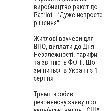
виробництво ракет до
Patriot . "Дуже непросте
рішення"
Житлові ваучери для
ВПО, виплати до Дня
Незалежності, тарифи
та звітність ФОП . Що
зміниться в Україні з 1
серпня
Трамп зробив
резонансну заяву про
українські надра . США