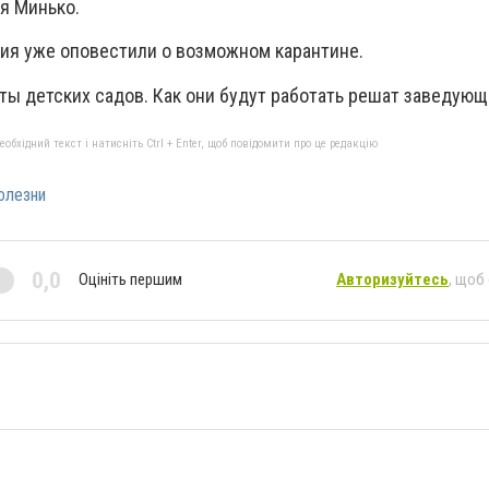
я Минько.
ия уже оповестили о возможном карантине.
ты детских садов. Как они будут работать решат заведующ
бхідний текст і натисніть Ctrl + Enter, щоб повідомити про це редакцію
олезни
0,0
Оцініть першим
Авторизуйтесь
, щоб