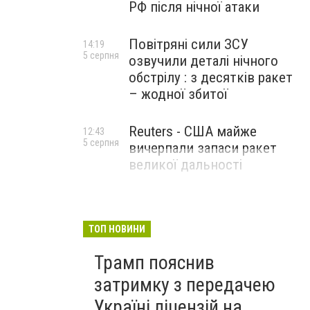
РФ після нічної атаки
Повітряні сили ЗСУ
14:19
5 серпня
озвучили деталі нічного
обстрілу : з десятків ракет
– жодної збитої
Reuters - США майже
12:43
5 серпня
вичерпали запаси ракет
великої дальності
ТОП НОВИНИ
Трамп пояснив
затримку з передачею
Україні ліцензій на