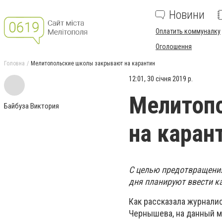
Новини
Оплатить коммуналку
Оголошення
Головна
Мелитопольские школы закрывают на карантин
12:01, 30 січня 2019 р.
Мелитоп
Байбуза Виктория
на каран
С целью предотвращени
дня планируют ввести к
Как рассказала журнали
Чернышева, на данный м