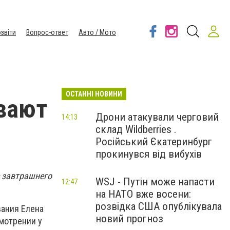
звіти
Вопрос-ответ
Авто / Мото
ОСТАННІ НОВИНИ
вают
Дрони атакували черговий
14:13
склад Wildberries .
Російський Єкатеринбург
прокинувся від вибухів
 завтрашнего
WSJ - Путін може напасти
12:47
на НАТО вже восени:
розвідка США опублікувала
вания Елена
новий прогноз
мотрении у