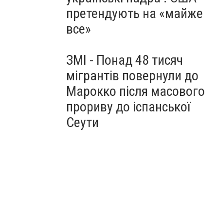
претендують на «майже
все»
ЗМІ - Понад 48 тисяч
мігрантів повернули до
Марокко після масового
прориву до іспанської
Сеути