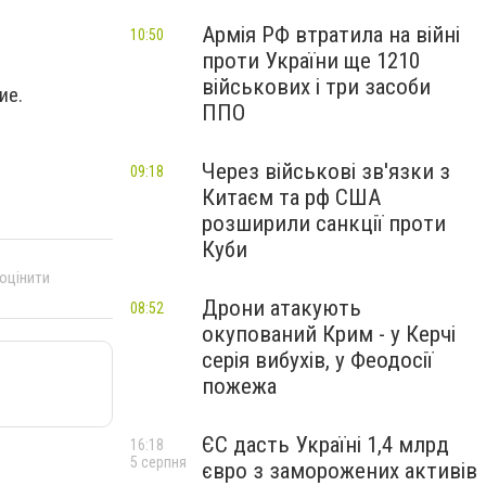
Армія РФ втратила на війні
10:50
проти України ще 1210
військових і три засоби
ие.
ППО
Через військові зв'язки з
09:18
Китаєм та рф США
розширили санкції проти
Куби
 оцінити
Дрони атакують
08:52
окупований Крим - у Керчі
серія вибухів, у Феодосії
пожежа
ЄС дасть Україні 1,4 млрд
16:18
5 серпня
євро з заморожених активів