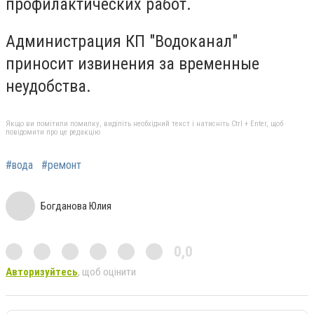
профилактических работ.
Администрация КП "Водоканал"
приносит извинения за временные
неудобства.
Якщо ви помітили помилку, виділіть необхідний текст і натисніть Ctrl + Enter, щоб
повідомити про це редакцію
#вода
#ремонт
Богданова Юлия
0,0
Авторизуйтесь
, щоб оцінити