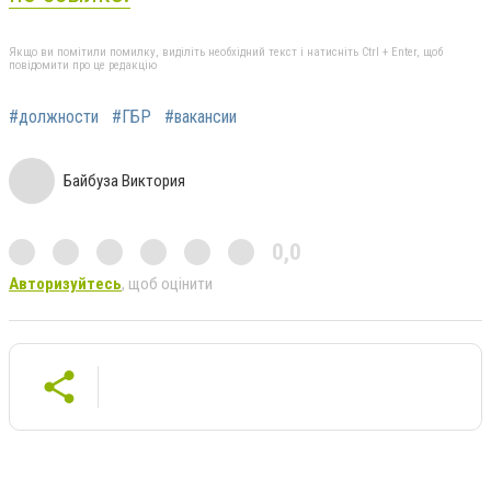
Якщо ви помітили помилку, виділіть необхідний текст і натисніть Ctrl + Enter, щоб
повідомити про це редакцію
#должности
#ГБР
#вакансии
Байбуза Виктория
0,0
Авторизуйтесь
, щоб оцінити