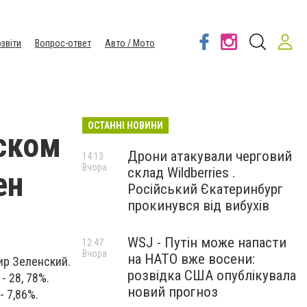
звіти
Вопрос-ответ
Авто / Мото
ОСТАННІ НОВИНИ
ском
Дрони атакували черговий
14:13
Вчора
склад Wildberries .
ен
Російський Єкатеринбург
прокинувся від вибухів
WSJ - Путін може напасти
12:47
Вчора
на НАТО вже восени:
ир Зеленский.
розвідка США опублікувала
- 28, 78%.
новий прогноз
- 7,86%.