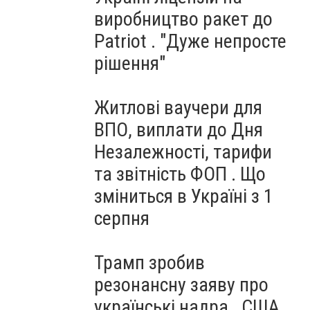
виробництво ракет до
Patriot . "Дуже непросте
рішення"
Житлові ваучери для
ВПО, виплати до Дня
Незалежності, тарифи
та звітність ФОП . Що
зміниться в Україні з 1
серпня
Трамп зробив
резонансну заяву про
українські надра . США