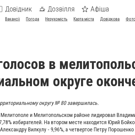
Довідник
Дозвілля
Афіша
Вакансії
Погода
Нерухомість
Карта міста
Довідкова
Фото
голосов в мелитополь
иальном округе оконч
ерриториальному округу № 80 завершилась.
в Мелитополе и Мелитопольском районе лидировал Владим
7,78% избирателей. На втором месте находится Юрий Бойко 
Александру Вилкулу - 9,96%, а четвертое Петру Порошенко 