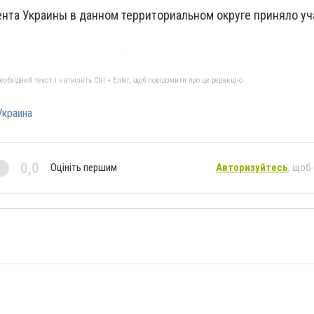
ента Украины в данном территориальном округе приняло уч
бхідний текст і натисніть Ctrl + Enter, щоб повідомити про це редакцію
Украина
0,0
Оцініть першим
Авторизуйтесь
, щоб