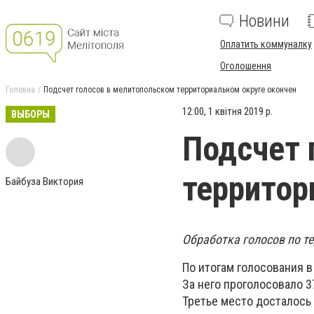
Новини
Оплатить коммуналку
Оголошення
Головна
Подсчет голосов в мелитопольском территориальном округе окончен
12:00, 1 квітня 2019 р.
ВЫБОРЫ
Подсчет 
территор
Байбуза Виктория
Обработка голосов по т
По итогам голосования 
За него проголосовало 3
Третье место досталось 