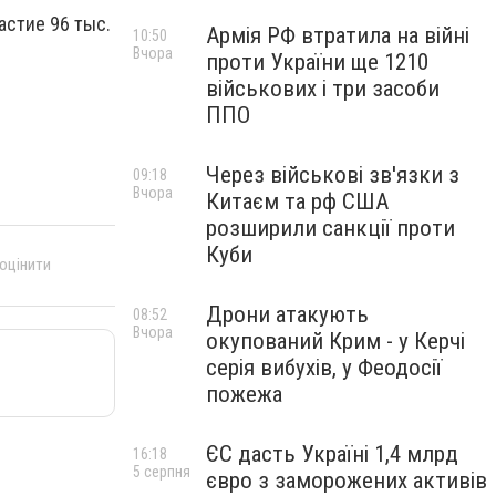
астие 96 тыс.
Армія РФ втратила на війні
10:50
Вчора
проти України ще 1210
військових і три засоби
ППО
Через військові зв'язки з
09:18
Вчора
Китаєм та рф США
розширили санкції проти
Куби
 оцінити
Дрони атакують
08:52
Вчора
окупований Крим - у Керчі
серія вибухів, у Феодосії
пожежа
ЄС дасть Україні 1,4 млрд
16:18
5 серпня
євро з заморожених активів