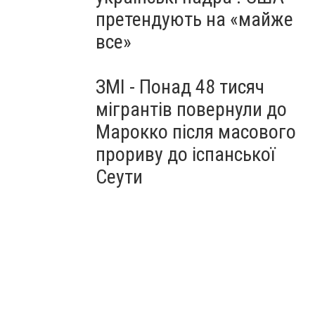
претендують на «майже
все»
ЗМІ - Понад 48 тисяч
мігрантів повернули до
Марокко після масового
прориву до іспанської
Сеути