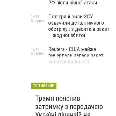
РФ після нічної атаки
Повітряні сили ЗСУ
14:19
5 серпня
озвучили деталі нічного
обстрілу : з десятків ракет
– жодної збитої
Reuters - США майже
12:43
5 серпня
вичерпали запаси ракет
великої дальності
ТОП НОВИНИ
Трамп пояснив
затримку з передачею
Україні ліцензій на