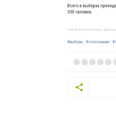
Всего в выборах презид
550 человек.
Якщо ви помітили помилку, виділіть нео
#выборы
#голосования
#