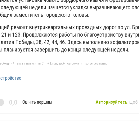
цу следующей недели начнется укладка выравнивающего сло
общил заместитель городского головы.
ущий ремонт внутриквартальных проездных дорог по ул. Бри
, 121 и 123. Продолжаются работы по благоустройству вну
-летия Победы, 38, 42, 44, 46. Здесь выполнено асфальтиро
ы планируется завершить до конца следующей недели.
бхідний текст і натисніть Ctrl + Enter, щоб повідомити про це редакцію
устройство
0,0
Оцініть першим
Авторизуйтесь
, щоб