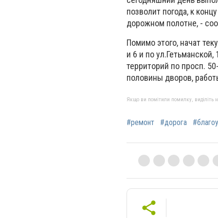
позволит погода, к кон
дорожном полотне, - со
Помимо этого, начат тек
и 6 и по ул.Гетьманской
территорий по просп. 50
половины дворов, работ
Якщо ви помітили помилку, виділіть нео
#ремонт
#дорога
#благо