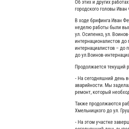
Об этих и других работа
городского головы Иван
В ходе брифинга Иван Ф
неделю работы были выпол
ул. Осипенко, ул. Воинов
интернационалистов до пр
интернациалистов – до п
до ул.Воинов-интернациал
Продолжается текущий ре
- На сегодняшний день в
аварийности. Мы задела
ремонт, который необход
Также продолжаются рабо
Хмельницкого до ул. Гру
- На этом участке заве
сегодняшний день выпол