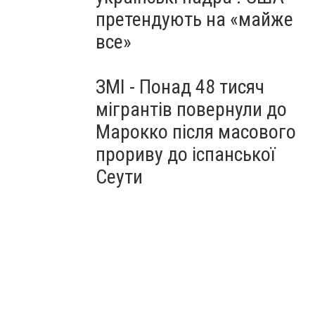
претендують на «майже
все»
ЗМІ - Понад 48 тисяч
мігрантів повернули до
Марокко після масового
прориву до іспанської
Сеути