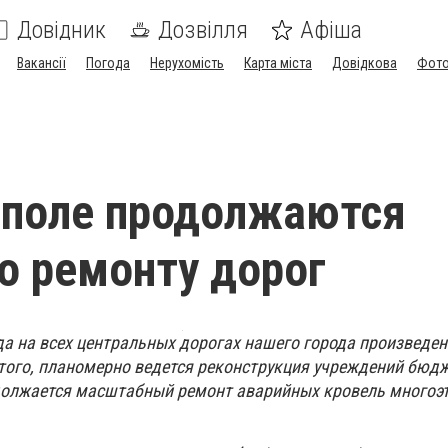
Довідник
Дозвілля
Афіша
Вакансії
Погода
Нерухомість
Карта міста
Довідкова
Фото
ополе продолжаются
о ремонту дорог
ода на всех центральных дорогах нашего города произведе
того, планомерно ведется реконструкция учреждений бюд
должается масштабный ремонт аварийных кровель многоэ