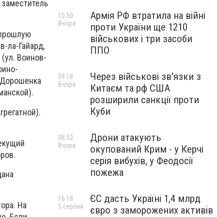
л заместитель
Армія РФ втратила на війні
10:50
Вчора
проти України ще 1210
 прошлую
військових і три засоби
в-ла-Гайард,
ППО
 (ул. Воинов-
оино-
Через військові зв'язки з
09:18
а Дорошенка
Вчора
Китаєм та рф США
манской).
розширили санкції проти
Куби
грегатной).
я
Дрони атакують
08:52
текущий
Вчора
окупований Крим - у Керчі
ров.
серія вибухів, у Феодосії
пожежа
дана
ЄС дасть Україні 1,4 млрд
16:18
ора. На
5 серпня
євро з заморожених активів
е. Если