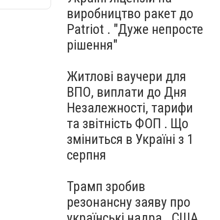
виробництво ракет до
Patriot . "Дуже непросте
рішення"
Житлові ваучери для
ВПО, виплати до Дня
Незалежності, тарифи
та звітність ФОП . Що
зміниться в Україні з 1
серпня
Трамп зробив
резонансну заяву про
українські надра . США