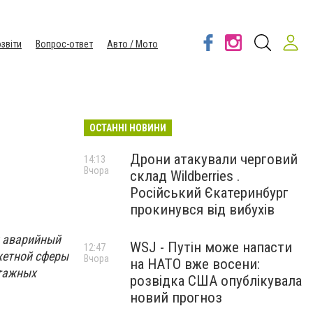
звіти
Вопрос-ответ
Авто / Мото
ОСТАННІ НОВИНИ
Дрони атакували черговий
14:13
Вчора
склад Wildberries .
Російський Єкатеринбург
прокинувся від вибухів
н аварийный
WSJ - Путін може напасти
12:47
жетной сферы
Вчора
на НАТО вже восени:
тажных
розвідка США опублікувала
новий прогноз