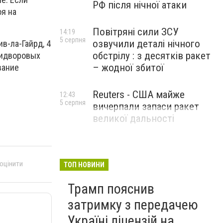
РФ після нічної атаки
я на
Повітряні сили ЗСУ
14:19
5 серпня
озвучили деталі нічного
в-ла-Гайрд, 4
обстрілу : з десятків ракет
тридворовых
– жодної збитої
вание
Reuters - США майже
12:43
5 серпня
вичерпали запаси ракет
великої дальності
 оцінити
ТОП НОВИНИ
Трамп пояснив
затримку з передачею
Україні ліцензій на