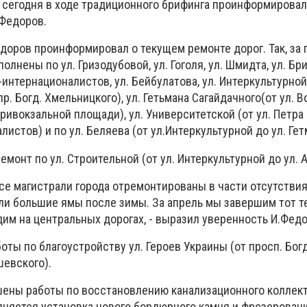
х сегодня в ходе традиционного брифинга проинформирова
 Федоров.
едоров проинформировал о текущем ремонте дорог. Так, за
нены по ул. Гризодубовой, ул. Гоголя, ул. Шмидта, ул. Бри
-интернационалистов, ул. Бейбулатова, ул. Интеркультурной
. Богд. Хмельницкого), ул. Гетьмана Сагайдачного(от ул. В
ривокзальной площади), ул. Университетской (от ул. Петр
истов) и по ул. Беляева (от ул.Интеркультурной до ул. Гет
монт по ул. Строительной (от ул. Интеркультурной до ул. А
се магистрали города отремонтированы в части отсутстви
ли большие ямы после зимы. За апрель мы завершим тот 
им на центральных дорогах, - выразил уверенность И.Федо
ты по благоустройству ул. Героев Украины (от просп. Бог
шевского).
ршены работы по восстановлению канализационного коллект
няется установка нового бордюрного камня и фрезеровани