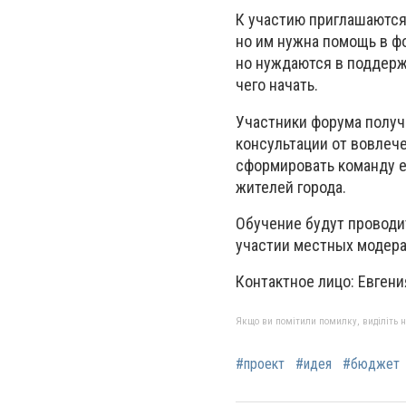
К участию приглашаются
но им нужна помощь в ф
но нуждаются в поддержк
чего начать.
Участники форума получ
консультации от вовлеч
сформировать команду 
жителей города.
Обучение будут проводи
участии местных модера
Контактное лицо: Евгения
Якщо ви помітили помилку, виділіть нео
#проект
#идея
#бюджет