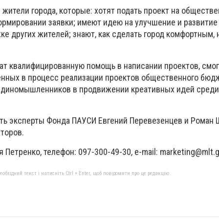
 жители города, которые: хотят подать проект на обществ
ормировании заявки; имеют идею на улучшение и развитие
е других жителей; знают, как сделать город комфортным, 
ат квалифицированную помощь в написании проектов, смог
енных в процесс реализации проектов общественного бюдж
единомышленников в продвижении креативных идей среди
ть эксперты Фонда ПАУСИ Евгений Перевезенцев и Роман 
торов.
 Петренко, телефон: 097-300-49-30, e-mail:
marketing@mlt.g
бхідний текст і натисніть Ctrl + Enter, щоб повідомити про це редакцію