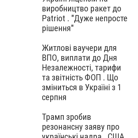
виробництво ракет до
Patriot . "Дуже непросте
рішення"
Житлові ваучери для
ВПО, виплати до Дня
Незалежності, тарифи
та звітність ФОП . Що
зміниться в Україні з 1
серпня
Трамп зробив
резонансну заяву про
українські надра . США