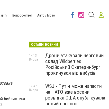
звіти
Вопрос-ответ
Авто / Мото
ОСТАННІ НОВИНИ
Дрони атакували черговий
14:13
Вчора
склад Wildberries .
Російський Єкатеринбург
прокинувся від вибухів
готовке
WSJ - Путін може напасти
12:47
Вчора
на НАТО вже восени:
розвідка США опублікувала
ой библиотеки
новий прогноз
0.