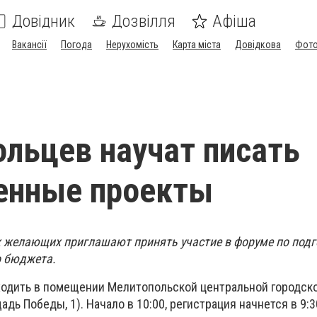
Довідник
Дозвілля
Афіша
Вакансії
Погода
Нерухомість
Карта міста
Довідкова
Фото
льцев научат писать
енные проекты
ех желающих приглашают принять участие в форуме по под
о бюджета.
одить в помещении Мелитопольской центральной городск
дь Победы, 1). Начало в 10:00, регистрация начнется в 9:3