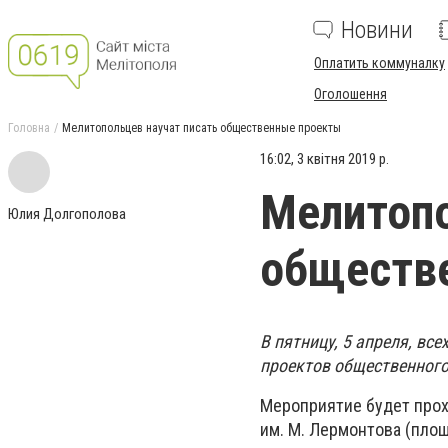
Новини
Оплатить коммуналку
Оголошення
Головна
Мелитопольцев научат писать общественные проекты
16:02, 3 квітня 2019 р.
Мелитопо
Юлия Долгополова
обществ
В пятницу, 5 апреля, вс
проектов общественног
Мероприятие будет прох
им. М. Лермонтова (площа