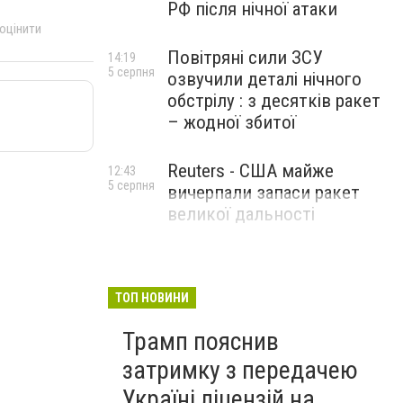
РФ після нічної атаки
 оцінити
Повітряні сили ЗСУ
14:19
5 серпня
озвучили деталі нічного
обстрілу : з десятків ракет
– жодної збитої
Reuters - США майже
12:43
5 серпня
вичерпали запаси ракет
великої дальності
ТОП НОВИНИ
Трамп пояснив
затримку з передачею
Україні ліцензій на