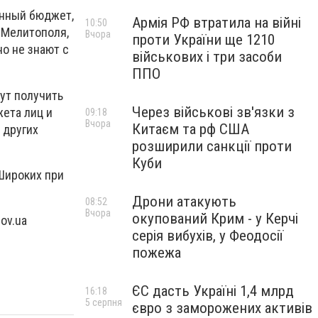
енный бюджет,
Армія РФ втратила на війні
10:50
 Мелитополя,
Вчора
проти України ще 1210
но не знают с
військових і три засоби
ППО
ут получить
Через військові зв'язки з
ета лиц и
09:18
Вчора
Китаєм та рф США
 других
розширили санкції проти
Куби
Широких при
Дрони атакують
08:52
Вчора
окупований Крим - у Керчі
ov.ua
серія вибухів, у Феодосії
пожежа
ЄС дасть Україні 1,4 млрд
16:18
5 серпня
євро з заморожених активів