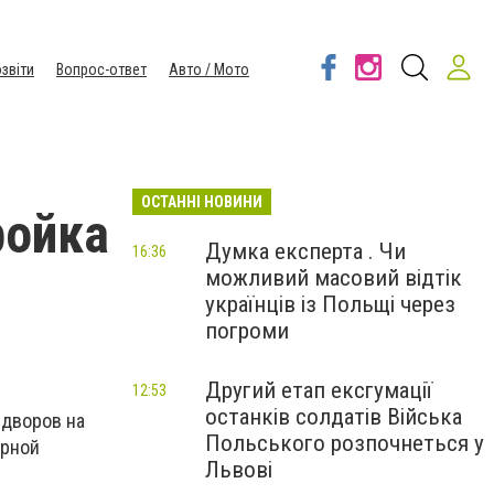
звіти
Вопрос-ответ
Авто / Мото
ОСТАННІ НОВИНИ
ройка
Думка експерта . Чи
16:36
можливий масовий відтік
українців із Польщі через
погроми
Другий етап ексгумації
12:53
останків солдатів Війська
 дворов на
Польського розпочнеться у
орной
Львові