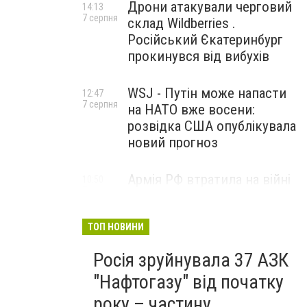
Дрони атакували черговий
14:13
7 серпня
склад Wildberries .
Російський Єкатеринбург
прокинувся від вибухів
WSJ - Путін може напасти
12:47
7 серпня
на НАТО вже восени:
розвідка США опублікувала
новий прогноз
Армія РФ втратила на війні
10:50
7 серпня
проти України ще 1210
військових і три засоби
ППО
ТОП НОВИНИ
Росія зруйнувала 37 АЗК
"Нафтогазу" від початку
року – частину