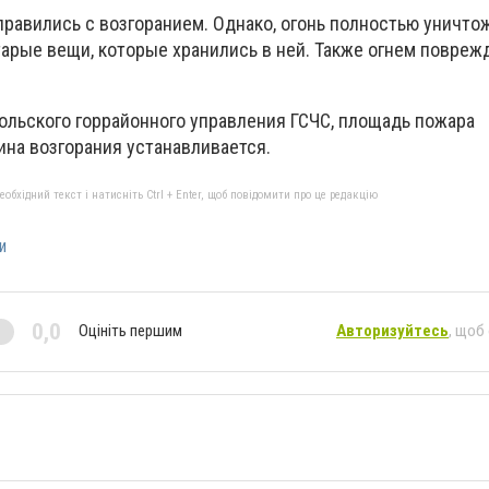
правились с возгоранием. Однако, огонь полностью уничто
старые вещи, которые хранились в ней. Также огнем повре
льского горрайонного управления ГСЧС, площадь пожара
чина возгорания устанавливается.
бхідний текст і натисніть Ctrl + Enter, щоб повідомити про це редакцію
и
0,0
Оцініть першим
Авторизуйтесь
, щоб