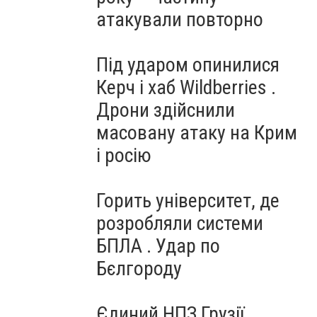
атакували повторно
Під ударом опинилися
Керч і хаб Wildberries .
Дрони здійснили
масовану атаку на Крим
і росію
Горить університет, де
розробляли системи
БПЛА . Удар по
Бєлгороду
Єдиний НПЗ Грузії