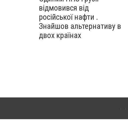
відмовився від
російської нафти .
Знайшов альтернативу в
двох країнах
ітополя. Для інтернет-видань обов'язкове розміщення прямого, відкритого для