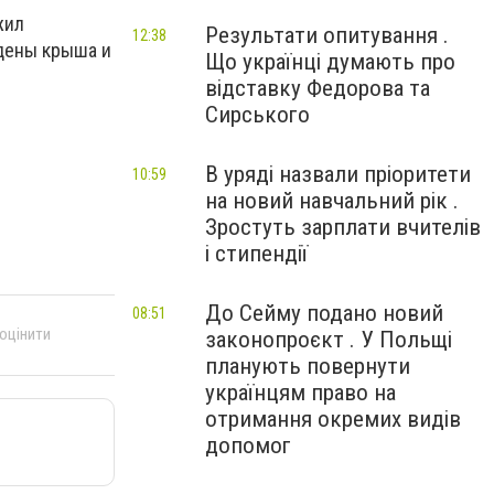
жил
Результати опитування .
12:38
ждены крыша и
Що українці думають про
відставку Федорова та
Сирського
В уряді назвали пріоритети
10:59
на новий навчальний рік .
Зростуть зарплати вчителів
і стипендії
До Сейму подано новий
08:51
 оцінити
законопроєкт . У Польщі
планують повернути
українцям право на
отримання окремих видів
допомог