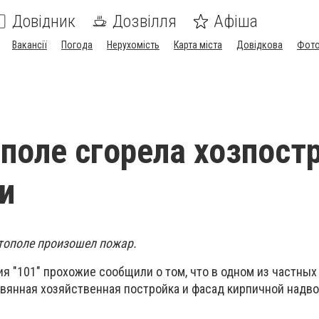
Довідник
Дозвілля
Афіша
Вакансії
Погода
Нерухомість
Карта міста
Довідкова
Фото
поле сгорела хозпост
и
итополе произошел пожар.
ия "101" прохожие сообщили о том, что в одном из частных
евянная хозяйственная постройка и фасад кирпичной надв