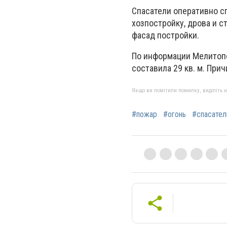
Спасатели оперативно с
хозпостройку, дрова и 
фасад постройки.
По информации Мелитопо
составила 29 кв. м. При
Якщо ви помітили помилку, виділіть нео
#пожар
#огонь
#спасател