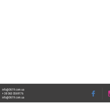
info@0619.com.ua
+ 38 063 0569176
info@0619.com.ua
Допускається цитування матеріалів без отримання попередньої згоди 0619.com.ua за