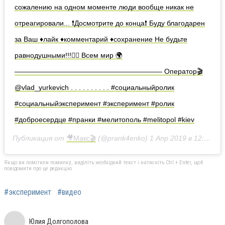
сожалению на одном моменте люди вообще никак не
отреагировали... ❗️Досмотрите до конца❗️ Буду благодарен
за Ваш ♦️лайк ♦️комментарий ♦️сохранение Не будьте
равнодушными!!!🙅‍♂️ Всем мир 🌍
————————————————————— Оператор🎬
@vlad_yurkevich . . . . . . . . . . #социальныйролик
#социальныйэксперимент #эксперимент #ролик
#доброесердце #пранки #мелитополь #melitopol #kiev
Публикация от
🎥Макс🎬
(@prank4enko)
1 Апр 2019 в 12:49 PDT
Якщо ви помітили помилку, виділіть необхідний текст і натисніть Ctrl + Enter, щоб
повідомити про це редакцію
#эксперимент
#видео
Юлия Долгополова