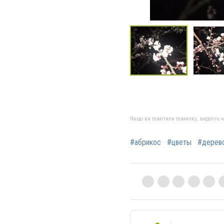
Якщо ви помітили помилку, виділіть нео
#абрикос
#цветы
#дерев