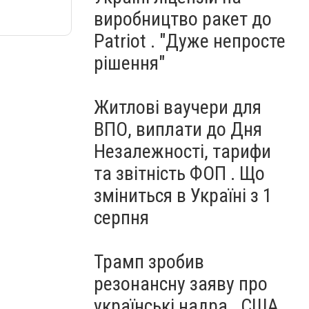
виробництво ракет до
Patriot . "Дуже непросте
рішення"
Житлові ваучери для
ВПО, виплати до Дня
Незалежності, тарифи
та звітність ФОП . Що
зміниться в Україні з 1
серпня
Трамп зробив
резонансну заяву про
українські надра . США