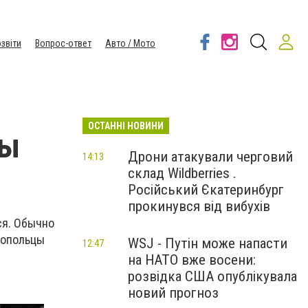
звіти
Вопрос-ответ
Авто / Мото
ОСТАННІ НОВИНИ
сы
Дрони атакували черговий
14:13
склад Wildberries .
Російський Єкатеринбург
прокинувся від вибухів
ся. Обычно
топольцы
WSJ - Путін може напасти
12:47
на НАТО вже восени:
розвідка США опублікувала
новий прогноз