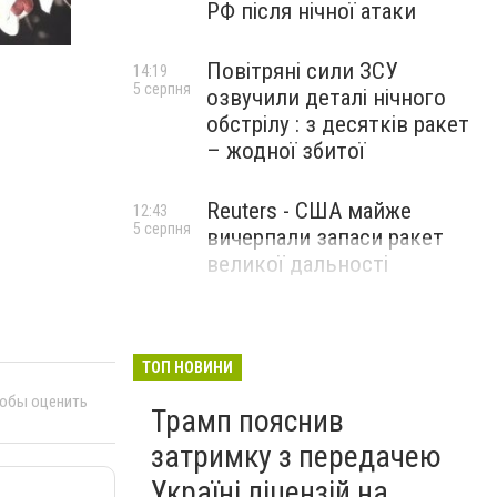
РФ після нічної атаки
Повітряні сили ЗСУ
14:19
5 серпня
озвучили деталі нічного
обстрілу : з десятків ракет
– жодної збитої
Reuters - США майже
12:43
5 серпня
вичерпали запаси ракет
великої дальності
ТОП НОВИНИ
тобы оценить
Трамп пояснив
затримку з передачею
Україні ліцензій на