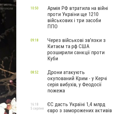
Армія РФ втратила на війні
10:50
проти України ще 1210
військових і три засоби
ППО
Через військові зв'язки з
09:18
Китаєм та рф США
розширили санкції проти
Куби
Дрони атакують
08:52
окупований Крим - у Керчі
серія вибухів, у Феодосії
пожежа
ЄС дасть Україні 1,4 млрд
16:18
5 серпня
євро з заморожених активів