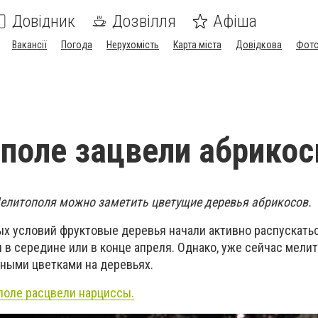
Довідник
Дозвілля
Афіша
Вакансії
Погода
Нерухомість
Карта міста
Довідкова
Фото
поле зацвели абрико
Мелитополя можно заметить цветущие деревья абрикосов.
ых условий фруктовые деревья начали активно распускать
 в середине или в конце апреля. Однако, уже сейчас мели
ными цветками на деревьях.
ополе
расцвели нарциссы.