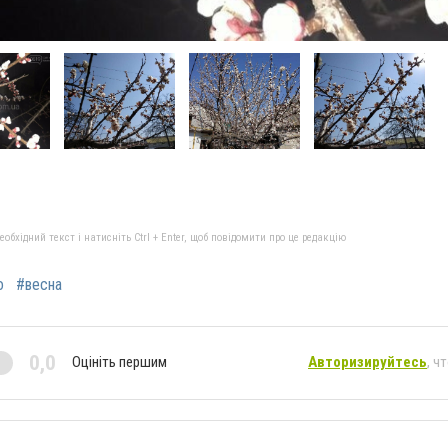
бхідний текст і натисніть Ctrl + Enter, щоб повідомити про це редакцію
о
#весна
0,0
Оцініть першим
Авторизируйтесь
, ч