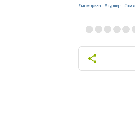
#мемориал
#турнир
#шах