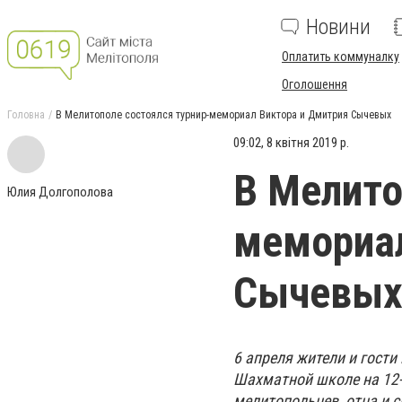
Новини
Оплатить коммуналку
Оголошення
Головна
В Мелитополе состоялся турнир-мемориал Виктора и Дмитрия Сычевых
09:02, 8 квітня 2019 р.
В Мелито
Юлия Долгополова
мемориал
Сычевы
6 апреля жители и гости
Шахматной школе на 12
мелитопольцев, отца и 