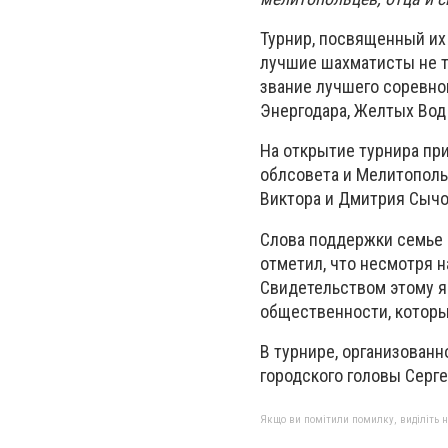
Турнир, посвященный их
лучшие шахматисты не то
звание лучшего соревно
Энергодара, Желтых Вод 
На открытие турнира пр
облсовета и Мелитополь
Виктора и Дмитрия Сычо
Слова поддержки семье 
отметил, что несмотря н
Свидетельством этому я
общественности, которы
В турнире, организован
городского головы Серге
Якщо ви помітили помилку, виділіть нео