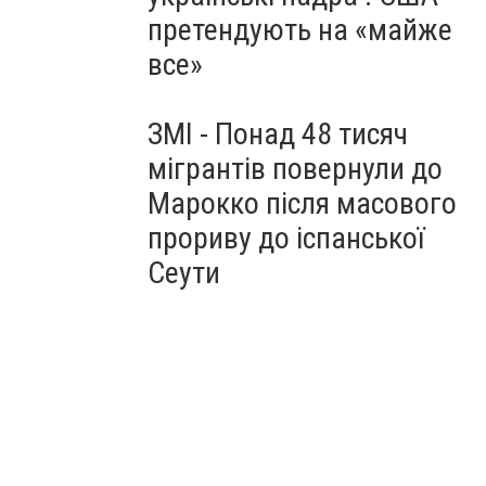
претендують на «майже
все»
ЗМІ - Понад 48 тисяч
мігрантів повернули до
Марокко після масового
прориву до іспанської
Сеути