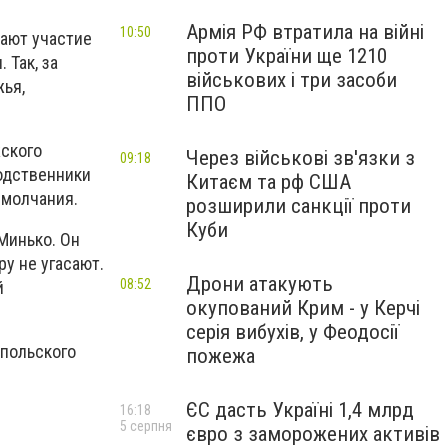
Армія РФ втратила на війні
10:50
мают участие
проти України ще 1210
 Так, за
військових і три засоби
жья,
ППО
жского
Через військові зв'язки з
09:18
родственники
Китаєм та рф США
 молчания.
розширили санкції проти
Куби
Минько. Он
ру не угасают.
Дрони атакують
08:52
й
окупований Крим - у Керчі
серія вибухів, у Феодосії
опольского
пожежа
ЄС дасть Україні 1,4 млрд
16:18
5 серпня
євро з заморожених активів