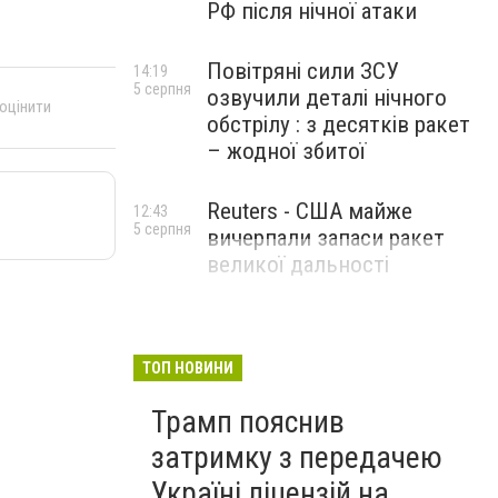
РФ після нічної атаки
Повітряні сили ЗСУ
14:19
5 серпня
озвучили деталі нічного
 оцінити
обстрілу : з десятків ракет
– жодної збитої
Reuters - США майже
12:43
5 серпня
вичерпали запаси ракет
великої дальності
ТОП НОВИНИ
Трамп пояснив
затримку з передачею
Україні ліцензій на