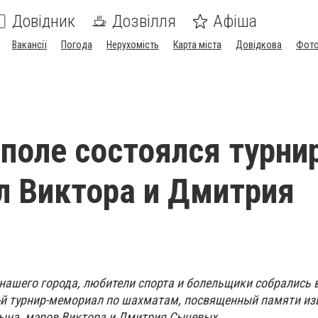
Довідник
Дозвілля
Афіша
Вакансії
Погода
Нерухомість
Карта міста
Довідкова
Фото
поле состоялся турни
 Виктора и Дмитрия
х
 нашего города, любители спорта и болельщики собрались 
-й турнир-мемориал по шахматам, посвященный памяти из
сына, мэров Виктора и Дмитрия Сычевых.