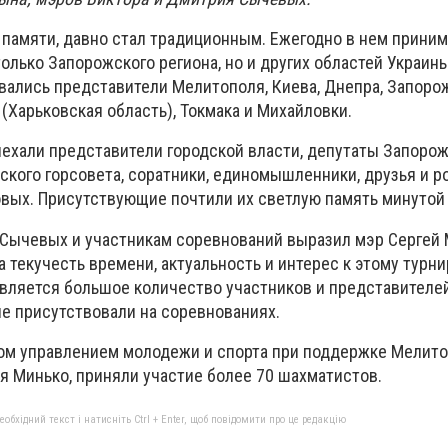
 памяти, давно стал традиционным. Ежегодно в нем прини
лько Запорожского региона, но и других областей Украины.
вались представители Мелитополя, Киева, Днепра, Запоро
(Харьковская область), Токмака и Михайловки.
иехали представители городской власти, депутаты Запоро
ского горсовета, соратники, единомышленники, друзья и 
вых. Присутствующие почтили их светлую память минутой
Сычевых и участникам соревнований выразил мэр Сергей 
а текучесть времени, актуальность и интерес к этому турни
вляется большое количество участников и представителе
е присутствовали на соревнованиях.
ном управлением молодежи и спорта при поддержке Мелит
я Минько, приняли участие более 70 шахматистов.
бхідний текст і натисніть Ctrl + Enter, щоб повідомити про це редакцію