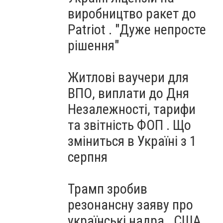
виробництво ракет до
Patriot . "Дуже непросте
рішення"
Житлові ваучери для
ВПО, виплати до Дня
Незалежності, тарифи
та звітність ФОП . Що
зміниться в Україні з 1
серпня
Трамп зробив
резонансну заяву про
українські надра . США