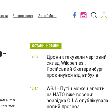
звіти
Вопрос-ответ
Авто / Мото
ОСТАННІ НОВИНИ
р-
Дрони атакували черговий
14:13
склад Wildberries .
Російський Єкатеринбург
прокинувся від вибухів
WSJ - Путін може напасти
12:47
на НАТО вже восени:
вместе в
розвідка США опублікувала
вестных
новий прогноз