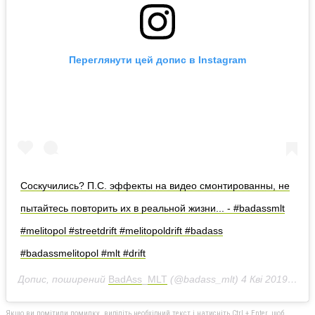
Переглянути цей допис в Instagram
Соскучились? П.С. эффекты на видео смонтированны, не
пытайтесь повторить их в реальной жизни... - #badassmlt
#melitopol #streetdrift #melitopoldrift #badass
#badassmelitopol #mlt #drift
Допис, поширений
BadAss_MLT
(@badass_mlt)
4 Кві 2019 р. о 1:43 PDT
Якщо ви помітили помилку, виділіть необхідний текст і натисніть Ctrl + Enter, щоб