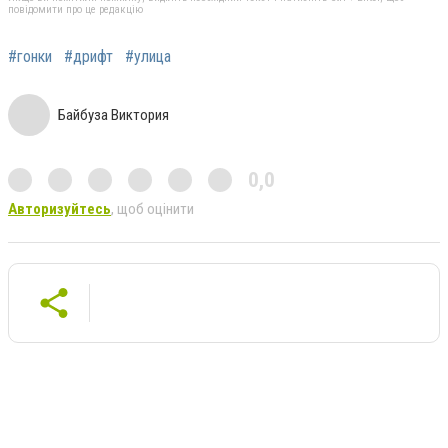
повідомити про це редакцію
#гонки
#дрифт
#улица
Байбуза Виктория
0,0
Авторизуйтесь
, щоб оцінити