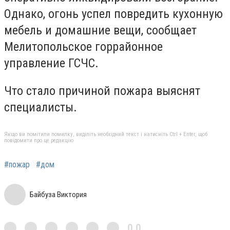
Однако, огонь успел повредить кухонную
мебель и домашние вещи, сообщает
Мелитопольское горрайонное
управление ГСЧС.
Что стало причиной пожара выяснят
специалисты.
Якщо ви помітили помилку, виділіть необхідний текст і натисніть Ctrl + Enter, щоб
повідомити про це редакцію
#пожар
#дом
Байбуза Виктория
0,0