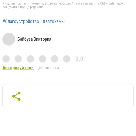
Якщо ви помітили помилку, виділіть необхідний текст і натисніть Ctrl + Enter, щоб
повідомити про це редакцію
#благоустройство
#автохамы
Байбуза Виктория
0,0
Авторизуйтесь
, щоб оцінити