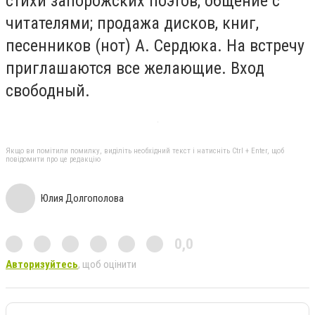
стихи запорожских поэтов; общение с
читателями; продажа дисков, книг,
песенников (нот) А. Сердюка. На встречу
приглашаются все желающие. Вход
свободный.
Якщо ви помітили помилку, виділіть необхідний текст і натисніть Ctrl + Enter, щоб
повідомити про це редакцію
Юлия Долгополова
0,0
Авторизуйтесь
, щоб оцінити