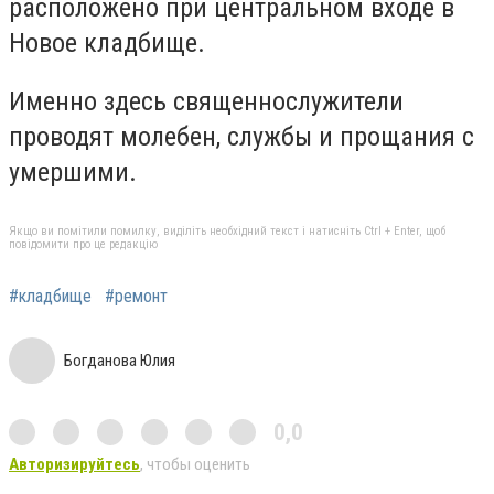
расположено при центральном входе в
Новое кладбище.
Именно здесь священнослужители
проводят молебен, службы и прощания с
умершими.
Якщо ви помітили помилку, виділіть необхідний текст і натисніть Ctrl + Enter, щоб
повідомити про це редакцію
#кладбище
#ремонт
Богданова Юлия
0,0
Авторизируйтесь
, чтобы оценить