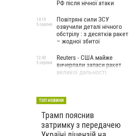
РФ після нічної атаки
Повітряні сили ЗСУ
14:19
5 серпня
озвучили деталі нічного
обстрілу : з десятків ракет
– жодної збитої
Reuters - США майже
12:43
5 серпня
вичерпали запаси ракет
великої дальності
ТОП НОВИНИ
Трамп пояснив
затримку з передачею
Україні ліцензій на