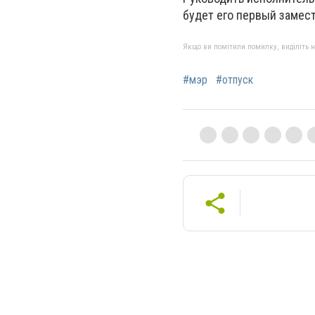
будет его первый замест
Якщо ви помітили помилку, виділіть нео
#мэр
#отпуск