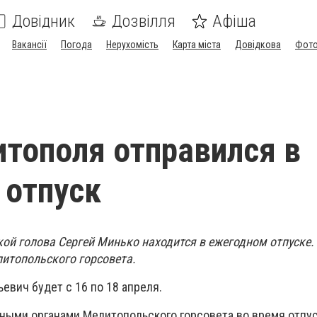
Довідник
Дозвілля
Афіша
Вакансії
Погода
Нерухомість
Карта міста
Довідкова
Фото
тополя отправился в
 отпуск
ой голова Сергей Минько находится в ежегодном отпуске.
литопольского горсовета.
евич будет с 16 по 18 апреля.
ными органами Мелитопольского горсовета во время отпу