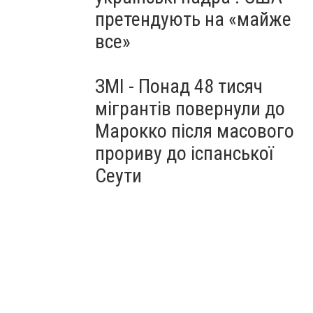
претендують на «майже
все»
ЗМІ - Понад 48 тисяч
мігрантів повернули до
Марокко після масового
прориву до іспанської
Сеути