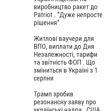
виробництво ракет до
Patriot . "Дуже непросте
рішення"
Житлові ваучери для
ВПО, виплати до Дня
Незалежності, тарифи
та звітність ФОП . Що
зміниться в Україні з 1
серпня
Трамп зробив
резонансну заяву про
українські надра . США