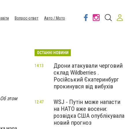
звіти
Вопрос-ответ
Авто / Мото
ОСТАННІ НОВИНИ
Дрони атакували черговий
14:13
склад Wildberries .
Російський Єкатеринбург
прокинувся від вибухів
 Об этом
WSJ - Путін може напасти
12:47
на НАТО вже восени:
розвідка США опублікувала
новий прогноз
ска мэра