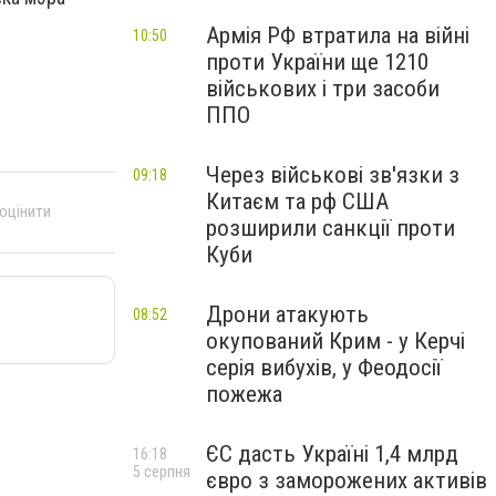
Армія РФ втратила на війні
10:50
проти України ще 1210
військових і три засоби
ППО
Через військові зв'язки з
09:18
Китаєм та рф США
 оцінити
розширили санкції проти
Куби
Дрони атакують
08:52
окупований Крим - у Керчі
серія вибухів, у Феодосії
пожежа
ЄС дасть Україні 1,4 млрд
16:18
5 серпня
євро з заморожених активів