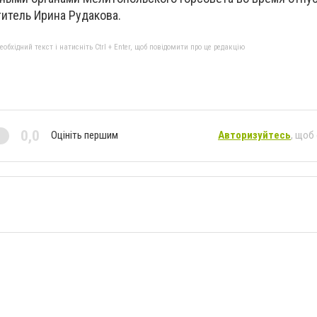
итель Ирина Рудакова.
бхідний текст і натисніть Ctrl + Enter, щоб повідомити про це редакцію
0,0
Оцініть першим
Авторизуйтесь
, щоб