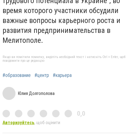
трудового потенциала в Украине", во
время которого участники обсудили
важные вопросы карьерного роста и
развития предпринимательства в
Мелитополе.
Якщо ви помітили помилку, виділіть необхідний текст і натисніть Ctrl + Enter, щоб
повідомити про це редакцію
#образование
#центр
#карьера
Юлия Долгополова
0,0
Авторизуйтесь
, щоб оцінити