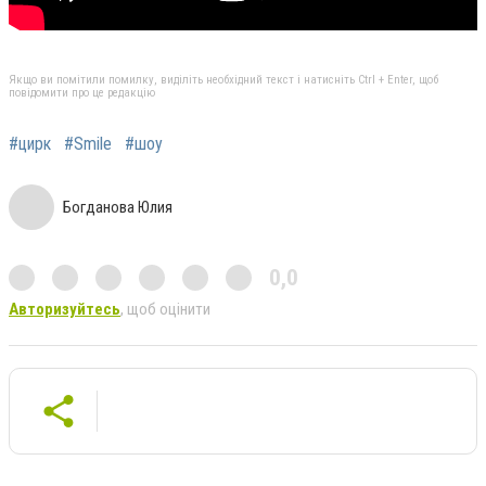
Якщо ви помітили помилку, виділіть необхідний текст і натисніть Ctrl + Enter, щоб
повідомити про це редакцію
#цирк
#Smile
#шоу
Богданова Юлия
0,0
Авторизуйтесь
, щоб оцінити