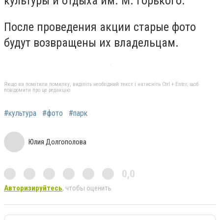
культуры и отдыха им. М. Горького.
После проведения акции старые фото
будут возвращены их владельцам.
Якщо ви помітили помилку, виділіть необхідний текст і натисніть Ctrl + Enter, щоб
повідомити про це редакцію
#культура
#фото
#парк
Юлия Долгополова
0,0
Авторизируйтесь
, чтобы оценить