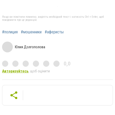
Якщо ви помітили помилку, виділіть необхідний текст і натисніть Ctrl + Enter, щоб
повідомити про це редакцію
#полиция
#мошенники
#аферисты
Юлия Долгополова
0,0
Авторизуйтесь
, щоб оцінити