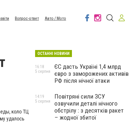
звіти
Вопрос-ответ
Авто / Мото
ОСТАННІ НОВИНИ
т
ЄС дасть Україні 1,4 млрд
16:18
5 серпня
євро з заморожених активів
РФ після нічної атаки
Повітряні сили ЗСУ
14:19
5 серпня
озвучили деталі нічного
обстрілу : з десятків ракет
беды, коло ТЦ
– жодної збитої
ему удалось