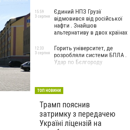
Єдиний НПЗ Грузії
15:59
3 серпня
відмовився від російської
нафти . Знайшов
альтернативу в двох країнах
Горить університет, де
12:33
3 серпня
розробляли системи БПЛА .
Удар по Бєлгороду
ТОП НОВИНИ
Трамп пояснив
затримку з передачею
Україні ліцензій на