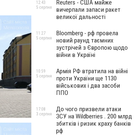
Reuters - США майже
12:43
5 серпня
вичерпали запаси ракет
великої дальності
Bloomberg - рф провела
11:27
5 серпня
новий раунд таємних
зустрічей з Європою щодо
війни в Україні
Армія РФ втратила на війні
10:59
5 серпня
проти України ще 1130
військових і два засоби
ППО
До чого призвели атаки
17:08
3 серпня
ЗСУ на Wildberries . 200 млрд
збитків і ризик краху банків
рф