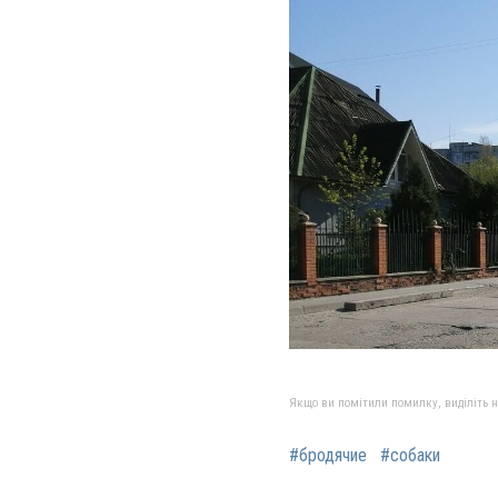
Якщо ви помітили помилку, виділіть нео
#бродячие
#собаки