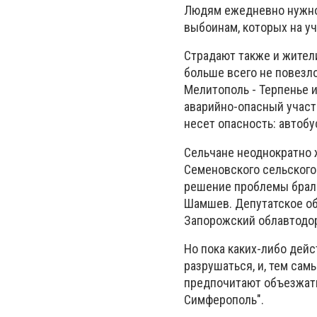
Людям ежедневно нужно 
выбоинам, которых на у
Страдают также и жители
больше всего не повезл
Мелитополь - Терпенье 
аварийно-опасный участо
несет опасность: автоб
Сельчане неоднократно 
Семеновского сельского
решение проблемы бралс
Шамшев. Депутатское об
Запорожский облавтодор
Но пока каких-либо дей
разрушаться, и, тем сам
предпочитают объезжать
Симферополь".