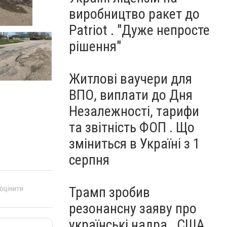
виробництво ракет до
Фото сайта 0619
Patriot . "Дуже непросте
рішення"
Житлові ваучери для
ВПО, виплати до Дня
Незалежності, тарифи
та звітність ФОП . Що
зміниться в Україні з 1
серпня
Трамп зробив
 оцінити
резонансну заяву про
українські надра . США