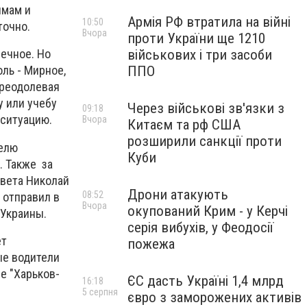
ямам и
Армія РФ втратила на війні
10:50
точно.
Вчора
проти України ще 1210
військових і три засоби
речное. Но
ППО
ль - Мирное,
преодолевая
у или учебу
Через військові зв'язки з
09:18
 ситуацию.
Вчора
Китаєм та рф США
розширили санкції проти
телю
Куби
. Также за
овета Николай
Дрони атакують
08:52
 отправил в
Вчора
окупований Крим - у Керчі
 Украины.
серія вибухів, у Феодосії
ет
пожежа
ые водители
е "Харьков-
ЄС дасть Україні 1,4 млрд
16:18
5 серпня
євро з заморожених активів