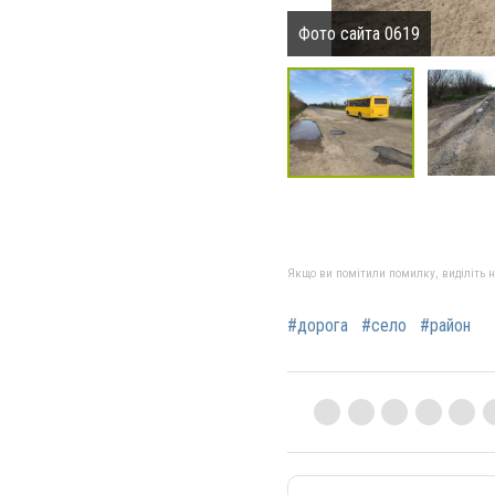
Фото сайта 0619
Якщо ви помітили помилку, виділіть нео
#дорога
#село
#район