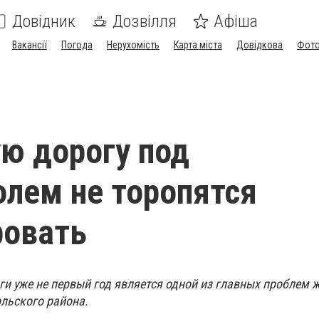
Довідник
Дозвілля
Афіша
Вакансії
Погода
Нерухомість
Карта міста
Довідкова
Фото
ю дорогу под
лем не торопятся
ровать
ги уже не первый год является одной из главных проблем 
льского района.