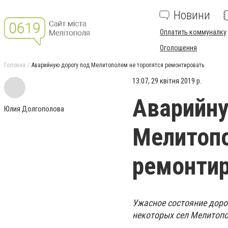
Новини
Оплатить коммуналку
Оголошення
Головна
Аварийную дорогу под Мелитополем не торопятся ремонтировать
13:07, 29 квітня 2019 р.
Аварийну
Юлия Долгополова
Мелитопо
ремонти
Ужасное состояние доро
некоторых сел Мелитопо