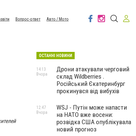
звіти
Вопрос-ответ
Авто / Мото
ОСТАННІ НОВИНИ
Дрони атакували черговий
14:13
Вчора
склад Wildberries .
Російський Єкатеринбург
прокинувся від вибухів
WSJ - Путін може напасти
12:47
Вчора
на НАТО вже восени:
жителей
розвідка США опублікувала
новий прогноз