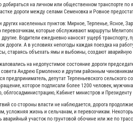
добираться на личном или общественном транспорте по 
частке дороги между селами Семеновка и Ровное предоста
 других населенных пунктов: Мирное, Терпенье, Ясное, За
о перевозчикам, которые обслуживают маршруты Мелитопо
и другие. Водители ежедневно наносят ущерб транспорту, 
к дороги. А в условиях непогоды каждая поездка на работ
усы, стараясь объехать ямы и выбоины, создают аварийную
жаловались на недопустимое состояние дороги председа
 совета Андрею Ермоленко и другим районным чиновникам
я предприниматель, депутат Терпеньевского сельского с
ращение, которое подписали более 1200 человек, мужчина
, облгосадминистрацию, Кабинет министров и Президенту
ствий со стороны власти не наблюдается, дорога продолжа
ым, усложняя жизнь и сельчанам, и перевозчикам. Некотор
 аварийный участок по грунтовой обочине или же по трасс