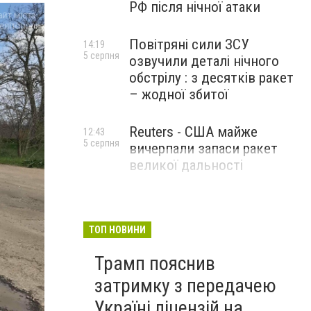
РФ після нічної атаки
Повітряні сили ЗСУ
14:19
5 серпня
озвучили деталі нічного
обстрілу : з десятків ракет
– жодної збитої
Reuters - США майже
12:43
5 серпня
вичерпали запаси ракет
великої дальності
ТОП НОВИНИ
Трамп пояснив
затримку з передачею
Україні ліцензій на