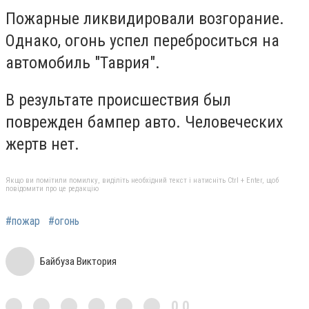
Пожарные ликвидировали возгорание.
Однако, огонь успел переброситься на
автомобиль "Таврия".
В результате происшествия был
поврежден бампер авто. Человеческих
жертв нет.
Якщо ви помітили помилку, виділіть необхідний текст і натисніть Ctrl + Enter, щоб
повідомити про це редакцію
#пожар
#огонь
Байбуза Виктория
0,0