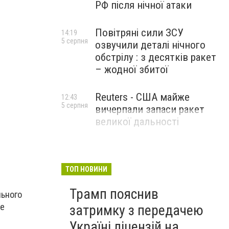
РФ після нічної атаки
Повітряні сили ЗСУ
14:19
5 серпня
озвучили деталі нічного
обстрілу : з десятків ракет
– жодної збитої
Reuters - США майже
12:43
5 серпня
вичерпали запаси ракет
великої дальності
ТОП НОВИНИ
Трамп пояснив
льного
ее
затримку з передачею
Україні ліцензій на