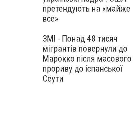
претендують на «майже
все»
ЗМІ - Понад 48 тисяч
мігрантів повернули до
Марокко після масового
прориву до іспанської
Сеути