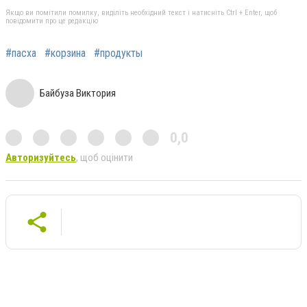
Якщо ви помітили помилку, виділіть необхідний текст і натисніть Ctrl + Enter, щоб
повідомити про це редакцію
#пасха
#корзина
#продукты
Байбуза Виктория
0,0
Авторизуйтесь
, щоб оцінити