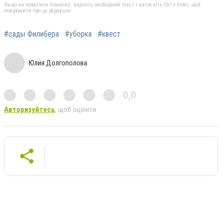
Якщо ви помітили помилку, виділіть необхідний текст і натисніть Ctrl + Enter, щоб
повідомити про це редакцію
#сады Филибера
#уборка
#квест
Юлия Долгополова
0,0
Авторизуйтесь
, щоб оцінити