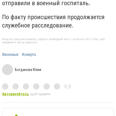
отправили в военный госпиталь.
По факту происшествия продолжается
служебное расследование.
Якщо ви помітили помилку, виділіть необхідний текст і натисніть Ctrl + Enter, щоб
повідомити про це редакцію
#военные
#смерть
Богданова Юлия
0,0
Авторизуйтесь
, щоб оцінити