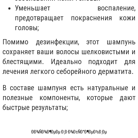
Уменьшает воспаление,
предотвращает покраснения кожи
головы;
Помимо дезинфекции, этот шампунь
сохраняет ваши волосы шелковистыми и
блестящими. Идеально подходит для
лечения легкого себорейного дерматита.
В составе шампуня есть натуральные и
полезные компоненты, которые дают
быстрые результаты;
ÐÐ¾ÑÐ¾Ð¶ÐµÐµ Ð¸Ð·Ð¾Ð±ÑÐ°Ð¶ÐµÐ½Ð¸Ðµ