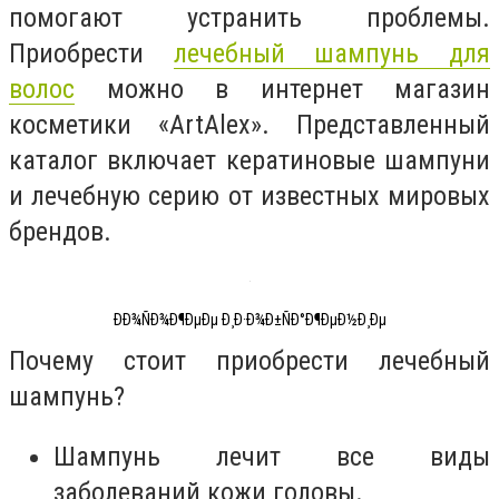
помогают устранить проблемы.
Приобрести
лечебный шампунь для
волос
можно в интернет магазин
косметики «ArtAlex». Представленный
каталог включает кератиновые шампуни
и лечебную серию от известных мировых
брендов.
ÐÐ¾ÑÐ¾Ð¶ÐµÐµ Ð¸Ð·Ð¾Ð±ÑÐ°Ð¶ÐµÐ½Ð¸Ðµ
Почему стоит приобрести лечебный
шампунь?
Шампунь лечит все виды
заболеваний кожи головы.