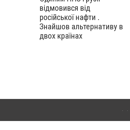
відмовився від
російської нафти .
Знайшов альтернативу в
двох країнах
ітополя. Для інтернет-видань обов'язкове розміщення прямого, відкритого для