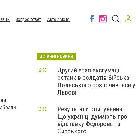
звіти
Вопрос-ответ
Авто / Мото
ОСТАННІ НОВИНИ
Другий етап ексгумації
12:53
останків солдатів Війська
Польського розпочнеться у
Львові
 на
забрали
Результати опитування .
12:38
Що українці думають про
відставку Федорова та
Сирського