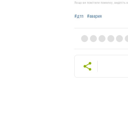
Якщо ви помітили помилку, виділіть нео
#дтп
#авария