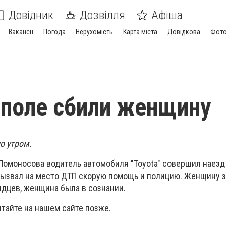
Довідник
Дозвілля
Афіша
Вакансії
Погода
Нерухомість
Карта міста
Довідкова
Фото
поле сбили женщину
о утром.
л. Ломоносова водитель автомобиля "Toyota" совершил наезд
вызвал на место ДТП скорую помощь и полицию. Женщину 
идцев, женщина была в сознании.
тайте на нашем сайте позже.