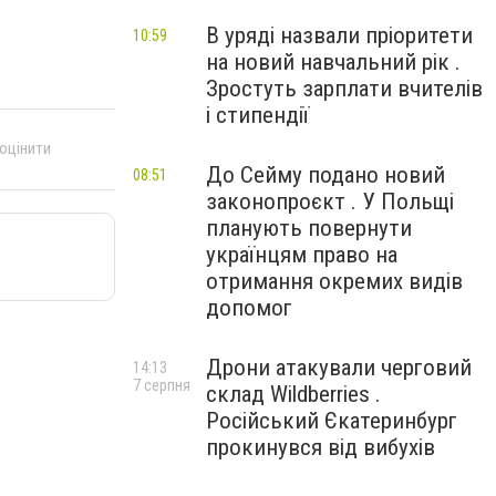
В уряді назвали пріоритети
10:59
на новий навчальний рік .
Зростуть зарплати вчителів
і стипендії
 оцінити
До Сейму подано новий
08:51
законопроєкт . У Польщі
планують повернути
українцям право на
отримання окремих видів
допомог
Дрони атакували черговий
14:13
7 серпня
склад Wildberries .
Російський Єкатеринбург
прокинувся від вибухів