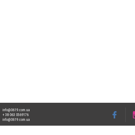
info@0619.com.ua
+ 38 063 0569176
info@0619.com.ua
Допускається цитування матеріалів без отримання попередньої згоди 0619.com.ua за