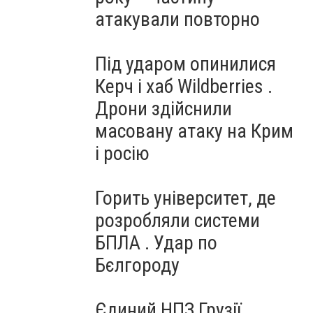
атакували повторно
Під ударом опинилися
Керч і хаб Wildberries .
Дрони здійснили
масовану атаку на Крим
і росію
Горить університет, де
розробляли системи
БПЛА . Удар по
Бєлгороду
Єдиний НПЗ Грузії