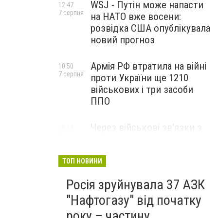
WSJ - Путін може напасти
12:47
7 серпня
на НАТО вже восени:
розвідка США опублікувала
новий прогноз
Армія РФ втратила на війні
10:50
7 серпня
проти України ще 1210
військових і три засоби
ППО
Через військові зв'язки з
09:18
7 серпня
Китаєм та рф США
розширили санкції проти
Куби
ТОП НОВИНИ
Росія зруйнувала 37 АЗК
"Нафтогазу" від початку
року – частину