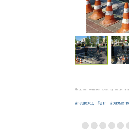
Якщо ви помітили помилку, виділіть нео
#пешеход
#дтп
#разметк