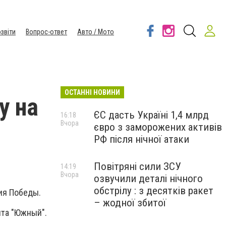
звіти
Вопрос-ответ
Авто / Мото
ОСТАННІ НОВИНИ
у на
ЄС дасть Україні 1,4 млрд
16:18
Вчора
євро з заморожених активів
РФ після нічної атаки
Повітряні сили ЗСУ
14:19
Вчора
озвучили деталі нічного
обстрілу : з десятків ракет
тия Победы.
– жодної збитої
ыта "Южный".