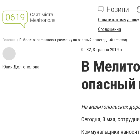
Новини
Оплатить коммуналку
Оголошення
Головна
В Мелитополе наносят разметку на опасный пешеходный переход
09:32, 3 травня 2019 р.
В Мелито
Юлия Долгополова
опасный 
На мелитопольских дор
Сегодня, 3 мая, сотрудн
Коммунальщики наносят 