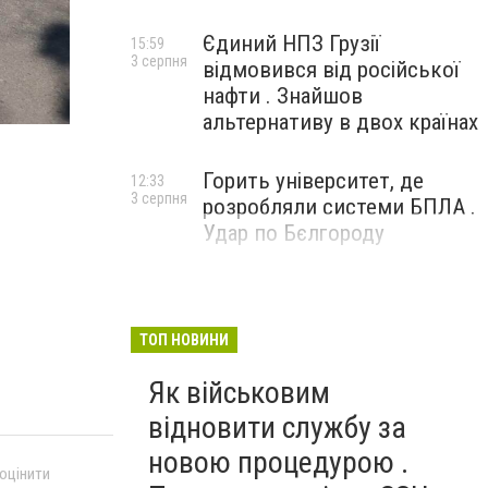
Єдиний НПЗ Грузії
15:59
3 серпня
відмовився від російської
нафти . Знайшов
альтернативу в двох країнах
Горить університет, де
12:33
3 серпня
розробляли системи БПЛА .
Удар по Бєлгороду
ТОП НОВИНИ
Як військовим
відновити службу за
новою процедурою .
 оцінити