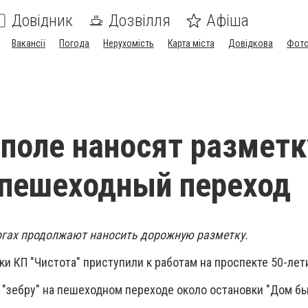
Довідник
Дозвілля
Афіша
Вакансії
Погода
Нерухомість
Карта міста
Довідкова
Фото
поле наносят разметк
пешеходный переход
огах продолжают наносить дорожную разметку.
ики КП "Чистота" приступили к работам на проспекте 50-ле
"зебру" на пешеходном переходе около остановки "Дом б