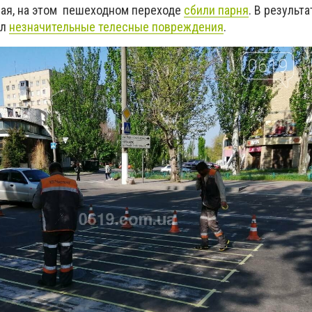
 мая, на этом пешеходном переходе
сбили парня
. В результ
ил
незначительные телесные повреждения
.