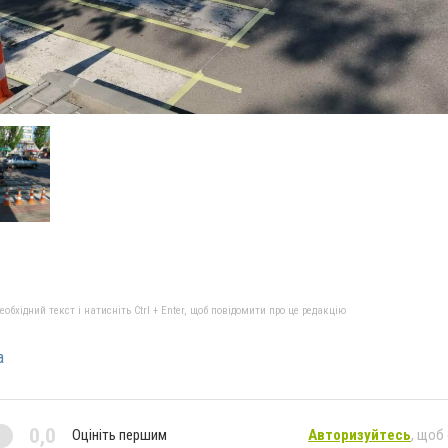
бхідний текст і натисніть Ctrl + Enter, щоб повідомити про це редакцію
а
0,0
Оцініть першим
Авторизуйтесь
, щоб