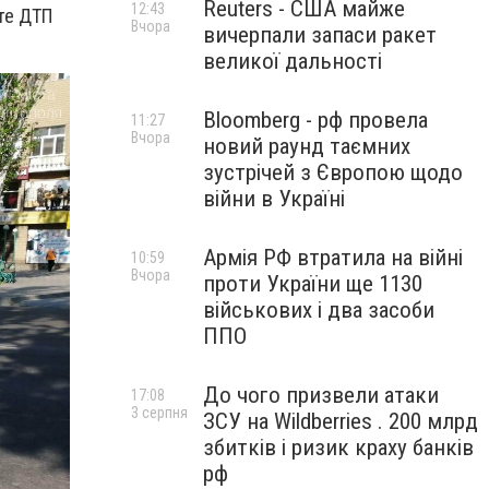
Reuters - США майже
12:43
ате ДТП
Вчора
вичерпали запаси ракет
великої дальності
Bloomberg - рф провела
11:27
Вчора
новий раунд таємних
зустрічей з Європою щодо
війни в Україні
Армія РФ втратила на війні
10:59
Вчора
проти України ще 1130
військових і два засоби
ППО
До чого призвели атаки
17:08
3 серпня
ЗСУ на Wildberries . 200 млрд
збитків і ризик краху банків
рф