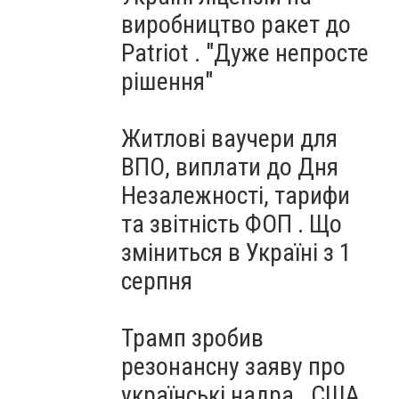
виробництво ракет до
Patriot . "Дуже непросте
рішення"
Житлові ваучери для
ВПО, виплати до Дня
Незалежності, тарифи
та звітність ФОП . Що
зміниться в Україні з 1
серпня
Трамп зробив
резонансну заяву про
українські надра . США