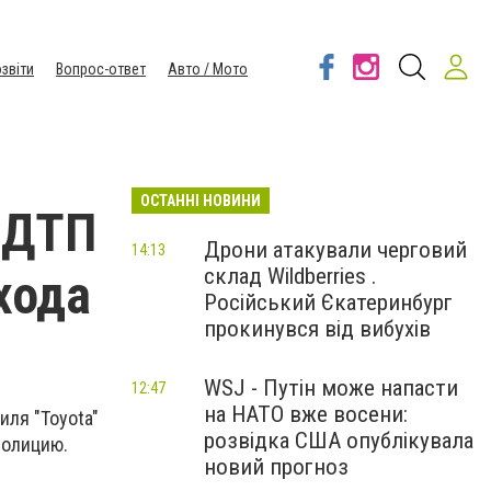
звіти
Вопрос-ответ
Авто / Мото
ОСТАННІ НОВИНИ
 ДТП
Дрони атакували черговий
14:13
склад Wildberries .
хода
Російський Єкатеринбург
прокинувся від вибухів
WSJ - Путін може напасти
12:47
на НАТО вже восени:
иля "Toyota"
розвідка США опублікувала
полицию.
новий прогноз