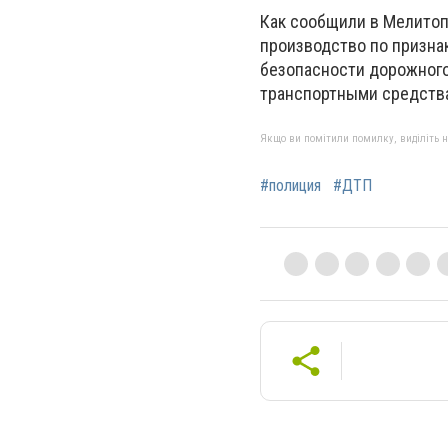
Как сообщили в Мелитоп
производство по признак
безопасности дорожного
транспортными средства
Якщо ви помітили помилку, виділіть нео
#полиция
#ДТП