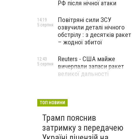
РФ після нічної атаки
Повітряні сили ЗСУ
14:19
5 серпня
озвучили деталі нічного
обстрілу : з десятків ракет
– жодної збитої
Reuters - США майже
12:43
5 серпня
вичерпали запаси ракет
великої дальності
ТОП НОВИНИ
Трамп пояснив
затримку з передачею
Україні ліцензій на