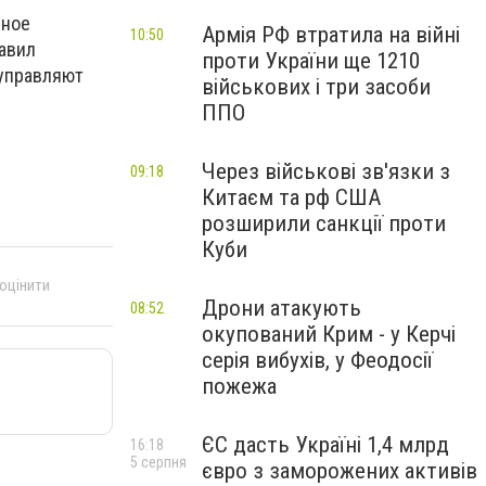
вное
Армія РФ втратила на війні
10:50
равил
проти України ще 1210
 управляют
військових і три засоби
ППО
Через військові зв'язки з
09:18
Китаєм та рф США
розширили санкції проти
Куби
 оцінити
Дрони атакують
08:52
окупований Крим - у Керчі
серія вибухів, у Феодосії
пожежа
ЄС дасть Україні 1,4 млрд
16:18
5 серпня
євро з заморожених активів