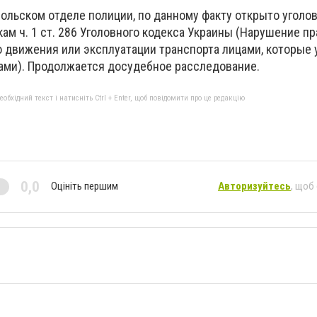
ольском отделе полиции, по данному факту открыто уголо
ам ч. 1 ст. 286 Уголовного кодекса Украины (Нарушение п
 движения или эксплуатации транспорта лицами, которые
ми). Продолжается досудебное расследование.
бхідний текст і натисніть Ctrl + Enter, щоб повідомити про це редакцію
0,0
Оцініть першим
Авторизуйтесь
, щоб