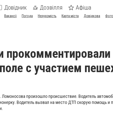
Довідник
Дозвілля
Афіша
Вакансії
Погода
Нерухомість
Карта міста
Довідкова
Фото
и прокомментировали
поле с участием пеше
 ул. Ломоносова произошло происшествие. Водитель автомоб
ионерку.
Водитель вызвал на место ДТП скорую помощь и 
и.