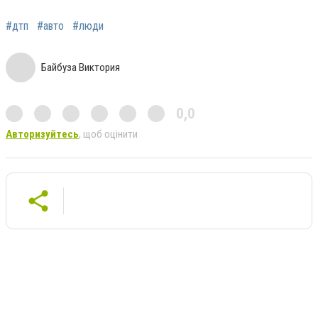
#дтп
#авто
#люди
Байбуза Виктория
0,0
Авторизуйтесь
, щоб оцінити