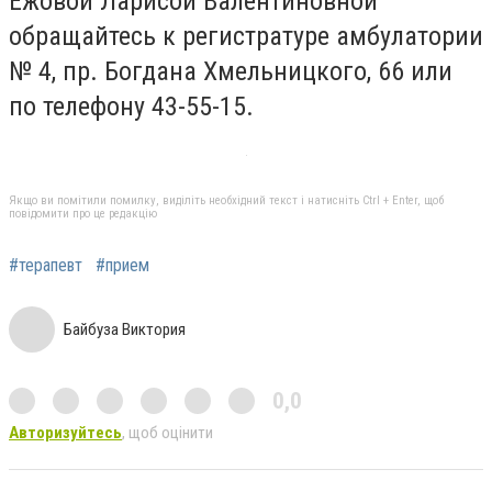
Ежовой Ларисой Валентиновной
обращайтесь к регистратуре амбулатории
№ 4, пр. Богдана Хмельницкого, 66 или
по телефону 43-55-15.
Якщо ви помітили помилку, виділіть необхідний текст і натисніть Ctrl + Enter, щоб
повідомити про це редакцію
#терапевт
#прием
Байбуза Виктория
0,0
Авторизуйтесь
, щоб оцінити