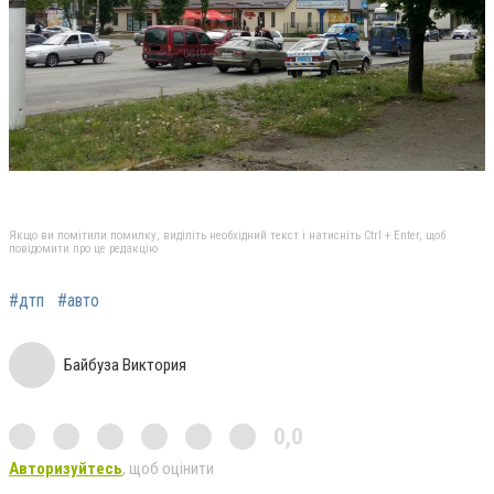
Якщо ви помітили помилку, виділіть необхідний текст і натисніть Ctrl + Enter, щоб
повідомити про це редакцію
#дтп
#авто
Байбуза Виктория
0,0
Авторизуйтесь
, щоб оцінити