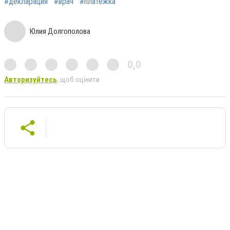
#декларация
#врач
#платежка
Юлия Долгополова
0,0
Авторизуйтесь
, щоб оцінити