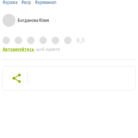
#кража
#вор
#криминал
Богданова Юлия
0,0
Авторизуйтесь
, щоб оцінити