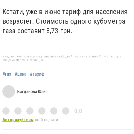
Кстати, уже в июне тариф для населения
возрастет. Стоимость одного кубометра
газа составит 8,73 грн.
Якщо ви помітили помилку, виділіть необхідний текст і натисніть Ctrl + Enter, щоб
повідомити про це редакцію
#газ
#цена
#тариф
Богданова Юлия
0,0
Авторизуйтесь
, щоб оцінити