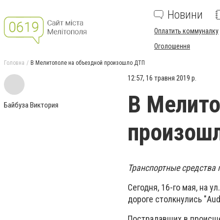
Новини
Оплатить коммуналку
Оголошення
Головна
В Мелитополе на объездной произошло ДТП
12:57, 16 травня 2019 р.
В Мелито
Байбуза Виктория
произош
Транспортные средства 
Сегодня, 16-го мая, на 
дороге столкнулись "Aud
Пострадавших в происше