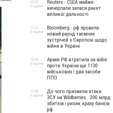
Reuters - США майже
12:43
5 серпня
вичерпали запаси ракет
великої дальності
Bloomberg - рф провела
11:27
5 серпня
новий раунд таємних
зустрічей з Європою щодо
війни в Україні
Армія РФ втратила на війні
10:59
5 серпня
проти України ще 1130
військових і два засоби
ППО
До чого призвели атаки
17:08
3 серпня
ЗСУ на Wildberries . 200 млрд
збитків і ризик краху банків
рф