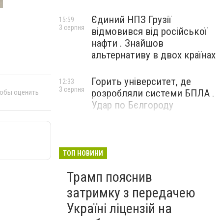
Єдиний НПЗ Грузії
15:59
3 серпня
відмовився від російської
нафти . Знайшов
альтернативу в двох країнах
Горить університет, де
12:33
3 серпня
розробляли системи БПЛА .
тобы оценить
Удар по Бєлгороду
ТОП НОВИНИ
Трамп пояснив
затримку з передачею
Україні ліцензій на