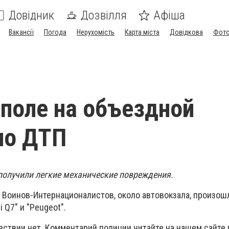
Довідник
Дозвілля
Афіша
Вакансії
Погода
Нерухомість
Карта міста
Довідкова
Фото
поле на объездной
ло ДТП
получили легкие механические повреждения.
ул. Воинов-Интернационалистов, около автовокзала, произош
i
Q
7" и "Peugeot"
.
ствии нет. Комментарий полиции читайте на нашем сайте 