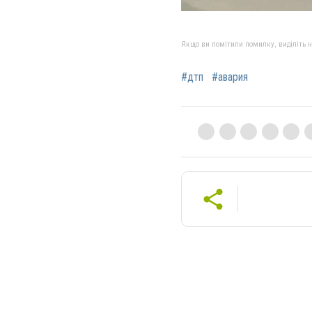
Якщо ви помітили помилку, виділіть нео
#дтп
#авария