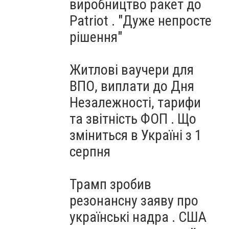
виробництво ракет до
Patriot . "Дуже непросте
рішення"
Житлові ваучери для
ВПО, виплати до Дня
Незалежності, тарифи
та звітність ФОП . Що
зміниться в Україні з 1
серпня
Трамп зробив
резонансну заяву про
українські надра . США