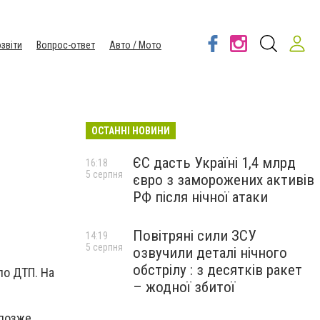
звіти
Вопрос-ответ
Авто / Мото
ОСТАННІ НОВИНИ
ЄС дасть Україні 1,4 млрд
16:18
5 серпня
євро з заморожених активів
РФ після нічної атаки
Повітряні сили ЗСУ
14:19
5 серпня
озвучили деталі нічного
обстрілу : з десятків ракет
ло ДТП. На
– жодної збитої
позже.